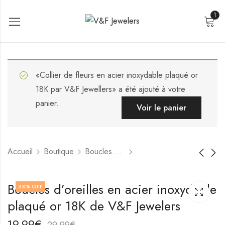
1
«Collier de fleurs en acier inoxydable plaqué or
18K par V&F Jewellers» a été ajouté à votre
panier.
Voir le panier
Accueil
Boutique
Boucles d'oreilles
Boucles d'oreilles en
Boucles d'oreilles en
Boucles d’oreilles en acier inoxydable
33
% OFF
acier inoxydable
acier inoxydable
plaqué or 18K de V&F Jewelers
plaqué or 18K de
plaqué or 18K de
17,99
21,99
€
€
V&F Jewelers
V&F Jewelers
27,99
31,99
€
€
19,99
€
29,99
€