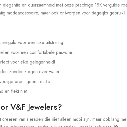
 elegantie en duurzaamheid met onze prachtige 18K vergulde roes
chtig modeaccessoire, maar ook ontworpen voor dagelijks gebruik!
, verguld voor een luxe uitstraling.
ellen voor een comfortabele pasvorm.
rfect voor elke gelegenheid!
aden zonder zorgen over water.
oelige oren; geen irritatie.
nd en flekt niet.
or V&F Jewelers?
t creëren van sieraden die niet alleen mooi zijn, maar ook lang m