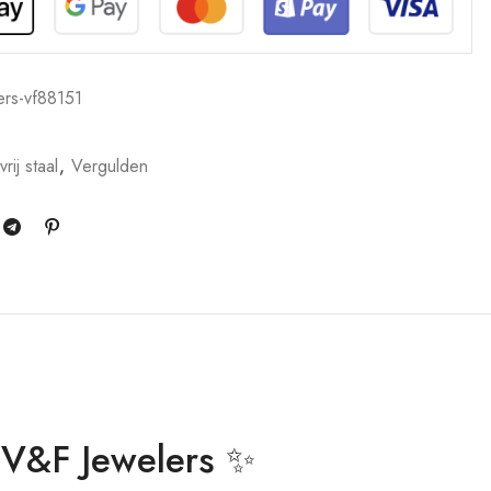
ers-vf88151
rij staal
,
Vergulden
 V&F Jewelers ✨