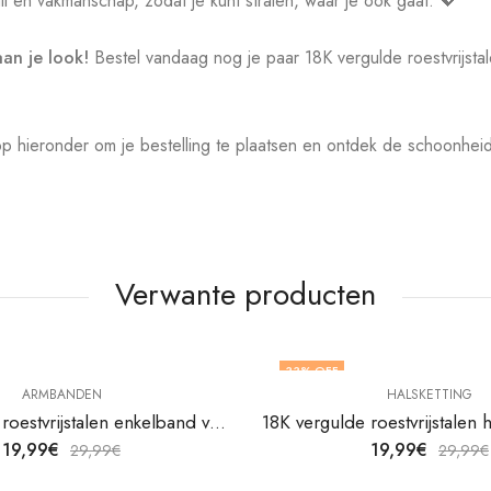
l en vakmanschap, zodat je kunt stralen, waar je ook gaat. 💖
an je look!
Bestel vandaag nog je paar 18K vergulde roestvrijsta
p hieronder om je bestelling te plaatsen en ontdek de schoonhe
Verwante producten
33
% OFF
ARMBANDEN
HALSKETTING
18K vergulde roestvrijstalen enkelband van V&F Juweliers
19,99
€
19,99
€
29,99
€
29,99
€