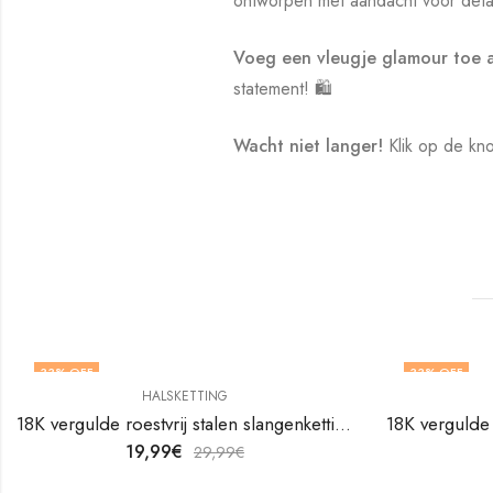
ontworpen met aandacht voor detai
Voeg een vleugje glamour toe a
statement! 🛍️
Wacht niet langer!
Klik op de kno
33
% OFF
33
% OFF
HALSKETTING
18K vergulde roestvrij stalen slangenketting van V&F Juweliers
19,99
€
29,99
€