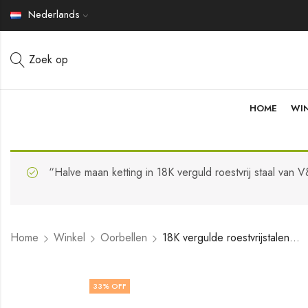
Nederlands
Zoek op
HOME
WI
“Halve maan ketting in 18K verguld roestvrij staal van
Home
Winkel
Oorbellen
18K vergulde roestvrijstalen oorbellen van V&F Jewelers
33
% OFF