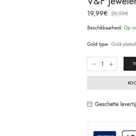
V&F Jewele
19,99
€
29,99
€
Beschikbaarheid:
Op vo
Gold type:
Gold plated
T
KOO
Geschatte leverti