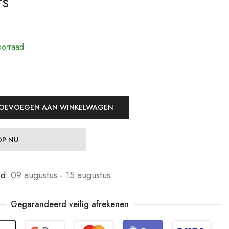
rs
19,99
19,99
€
€
Jewelers
Jewelers
29,99
29,99
€
€
orraad
OEVOEGEN AAN WINKELWAGEN
P NU
jd:
09 augustus - 15 augustus
Gegarandeerd veilig afrekenen