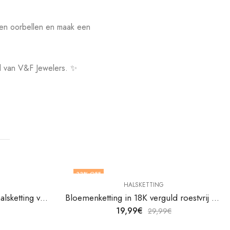
len oorbellen en maak een
id van V&F Jewelers. ✨
33
% OFF
HALSKETTING
18K vergulde roestvrijstalen halsketting van V&F Juweliers
Bloemenketting in 18K verguld roestvrij staal van V&F Juweliers
19,99
€
29,99
€