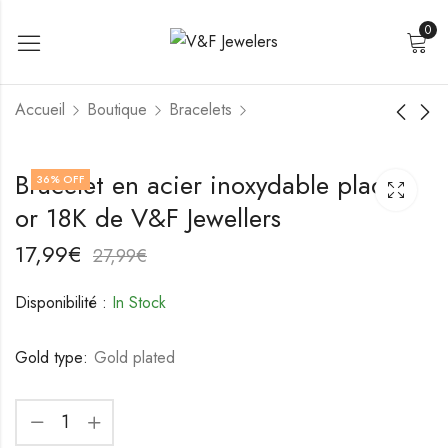
0
Accueil
Boutique
Bracelets
Bracelet en acier
Bracelet en acier
Bracelet en acier inoxydable plaqué
36
% OFF
inoxydable plaqué or
inoxydable de V&F
or 18K de V&F Jewellers
18K de V&F Jewellers
Jewellers
21,99
18,99
€
€
31,99
28,99
€
€
17,99
€
27,99
€
Disponibilité :
In Stock
Gold type:
Gold plated