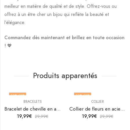
meilleur en matière de qualité et de style. Offrez-vous ou
offrez à un être cher un bijou qui reflète la beauté et
l’élégance.
Commandez dès maintenant et brillez en toute occasion
! 💖
Produits apparentés
33
% OFF
33
% OFF
BRACELETS
COLLIER
Bracelet de cheville en acier inoxydable plaqué or 18K de V&F Jewellers
Collier de fleurs en acier inoxydable plaqué or 18K par V&F Jewellers
19,99
€
19,99
€
29,99
€
29,99
€