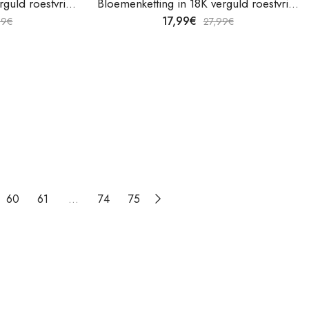
Bloemenketting in 18K verguld roestvrij staal van V&F Juweliers
Bloemenketting in 18K verguld roestvrij staal van V&F Juweliers
17,99
€
99
€
27,99
€
60
61
…
74
75