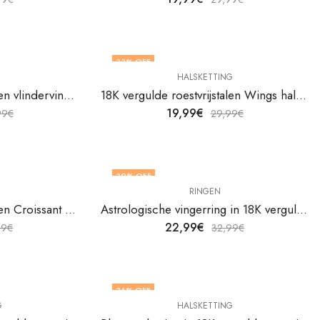
33
% OFF
HALSKETTING
18K vergulde roestvrijstalen vlindervingerring van V&F Jewelers
18K vergulde roestvrijstalen Wings halsketting van V&F Juweliers
19,99
€
99
€
29,99
€
30
% OFF
RINGEN
18K vergulde roestvrijstalen Сroissant vingerring van V&F Juweliers
Astrologische vingerring in 18K verguld roestvrij staal van V&F Juweliers
22,99
€
99
€
32,99
€
36
% OFF
G
HALSKETTING