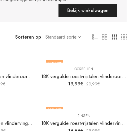
Bekijk winkelwagen
Sorteren op
33
% OFF
OORBELLEN
18K vergulde roestvrijstalen vlinderoorbellen van V&F Jewelers
18K vergulde roestvrijstalen vlinderoorbellen van V&F Jewelers
19,99
€
99
€
29,99
€
33
% OFF
RINGEN
18k vergulde roestvrijstalen vlindervingerring van V&F Jewelers
18K vergulde roestvrijstalen vlindervingerring van V&F Jewelers
19,99
€
99
€
29,99
€