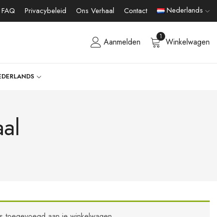
Nederlands
FAQ
Privacybeleid
Ons Verhaal
Contact
1
Aanmelden
Winkelwagen
EDERLANDS
aal
” is toegevoegd aan je winkelwagen.