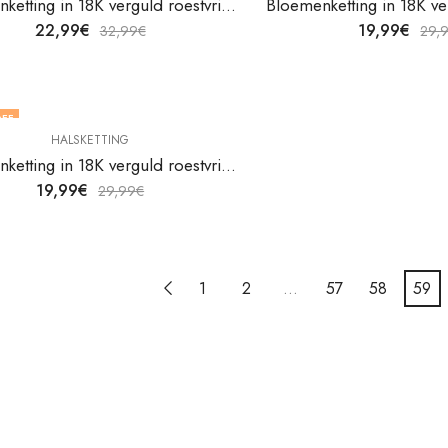
Bloemenketting in 18K verguld roestvrij staal van V&F Juweliers
22,99
€
19,99
€
32,99
€
29,
FF
HALSKETTING
Bloemenketting in 18K verguld roestvrij staal van V&F Juweliers
19,99
€
29,99
€
1
2
…
57
58
59