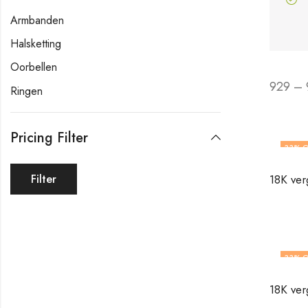
Armbanden
Halsketting
Oorbellen
929 – 
Ringen
Pricing Filter
33
% O
Filter
33
% O