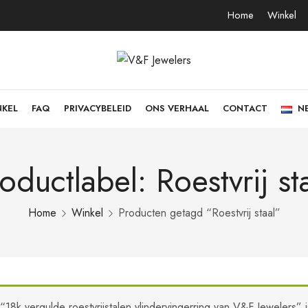
Home
Winkel
NKEL
FAQ
PRIVACYBELEID
ONS VERHAAL
CONTACT
N
oductlabel: Roestvrij st
Home
Winkel
Producten getagd “Roestvrij staal”
“18k vergulde roestvrijstalen vlindervingerring van V&F Jewelers