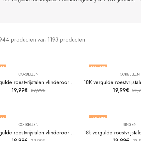
944 producten van 1193 producten
FF
33
% OFF
OORBELLEN
OORBELLEN
18K vergulde roestvrijstalen vlinderoorbellen van V&F Jewelers
19,99
€
19,99
€
29,99
€
29,
FF
34
% OFF
OORBELLEN
RINGEN
18K vergulde roestvrijstalen vlinderoorbellen van V&F Jewelers
19,99
€
18,99
€
29,99
€
28,