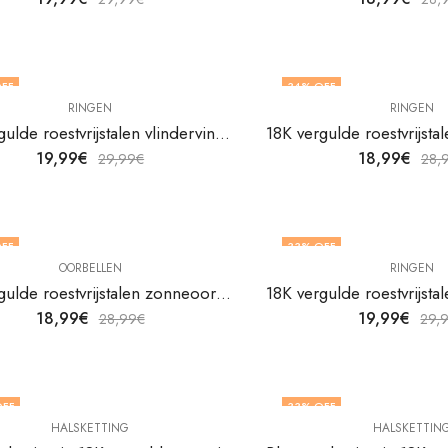
FF
34
% OFF
RINGEN
RINGEN
NIET OP VOORRAAD
18K vergulde roestvrijstalen vlindervingerring van V&F Jewelers
19,99
€
18,99
€
29,99
€
28,
FF
33
% OFF
OORBELLEN
RINGEN
NIET OP VOORRAAD
18K vergulde roestvrijstalen zonneoorbellen van V&F Juweliers
18,99
€
19,99
€
28,99
€
29,
OFF
33
% OFF
HALSKETTING
HALSKETTIN