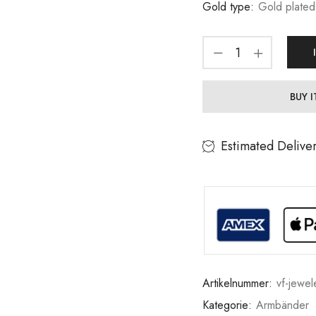
Gold type:
Gold plated
BUY 
Estimated Delive
Artikelnummer:
vf-jewe
Kategorie:
Armbänder