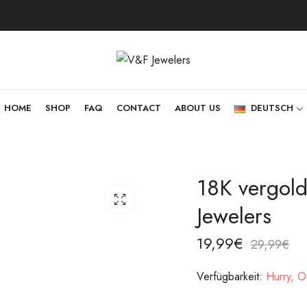
HOME
SHOP
FAQ
CONTACT
ABOUT US
DEUTSCH
18K vergol
Jewelers
19,99
€
29,99
€
Verfügbarkeit:
Hurry, On