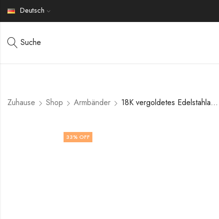
Deutsch
Suche
Zuhause
Shop
Armbänder
18K vergoldetes Edelstahlarmband von V&F Jewelers
33
% OFF