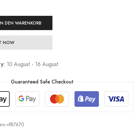
IN DEN WARENKORB
IT NOW
ry:
10 August - 16 August
Guaranteed Safe Checkout
lers-vf87670