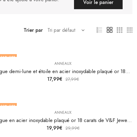
Voir le panier
Trier par
36
% OFF
ANNEAUX
Bague demi-lune et étoile en acier inoxydable plaqué or 18K par V&F Jewellers
17,99
€
27,99
€
33
% OFF
ANNEAUX
Bague en acier inoxydable plaqué or 18 carats de V&F Jewelers
19,99
€
29,99
€