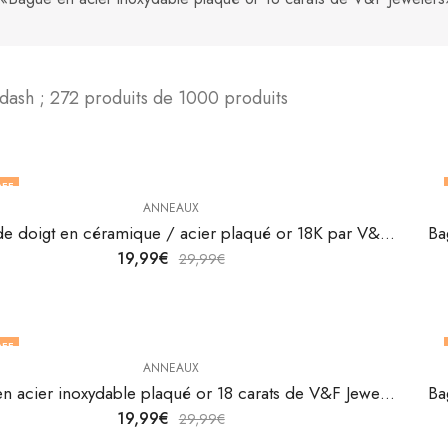
dash ; 272 produits de 1000 produits
FF
ANNEAUX
F STOCK
Bague de doigt en céramique / acier plaqué or 18K par V&F Jewellers
19,99
€
29,99
€
FF
ANNEAUX
Bague en acier inoxydable plaqué or 18 carats de V&F Jewelers
19,99
€
29,99
€