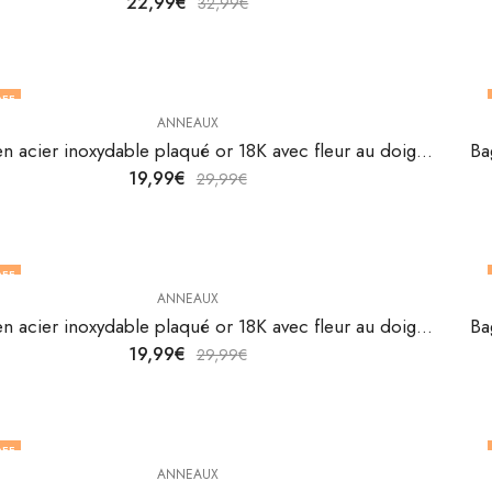
22,99
€
32,99
€
FF
ANNEAUX
Bague en acier inoxydable plaqué or 18K avec fleur au doigt de V&F Jewelers
19,99
€
29,99
€
FF
ANNEAUX
F STOCK
Bague en acier inoxydable plaqué or 18K avec fleur au doigt de V&F Jewelers
19,99
€
29,99
€
FF
ANNEAUX