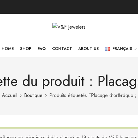
HOME
SHOP
FAQ
CONTACT
ABOUT US
FRANÇAIS
ette du produit : Placag
Accueil
Boutique
Produits étiquetés “Placage d'or&rdquo ;
«Bague en acier inoxydable plaqué or 18 carats de V&F Jewelers» 