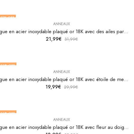
31
% OFF
ANNEAUX
Bague en acier inoxydable plaqué or 18K avec des ailes par V&F Jewelers
21,99
€
31,99
€
33
% OFF
ANNEAUX
Bague en acier inoxydable plaqué or 18K avec étoile de mer de V&F Jewelers
19,99
€
29,99
€
34
% OFF
ANNEAUX
Bague en acier inoxydable plaqué or 18K avec fleur au doigt de V&F Jewelers