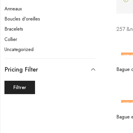
Anneaux
Boucles d'oreilles
257 &n
Bracelets
Collier
Uncategorized
33
% O
OUT O
Pricing Filter
Filtrer
33
% O