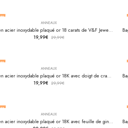
FF
ANNEAUX
Bague en acier inoxydable plaqué or 18 carats de V&F Jewelers
19,99
€
29,99
€
FF
ANNEAUX
Bague en acier inoxydable plaqué or 18K avec doigt de crabe de V&F Jewelers
19,99
€
29,99
€
OFF
ANNEAUX
Bague en acier inoxydable plaqué or 18K avec feuille de ginkgo par V&F Jewellers