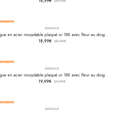
18,99
€
28,99
€
34
% OFF
ANNEAUX
Bague en acier inoxydable plaqué or 18K avec fleur au doigt de V&F Jewelers
18,99
€
28,99
€
33
% OFF
ANNEAUX
Bague en acier inoxydable plaqué or 18K avec fleur au doigt par V&F Jewellers
19,99
€
29,99
€
36
% OFF
ANNEAUX