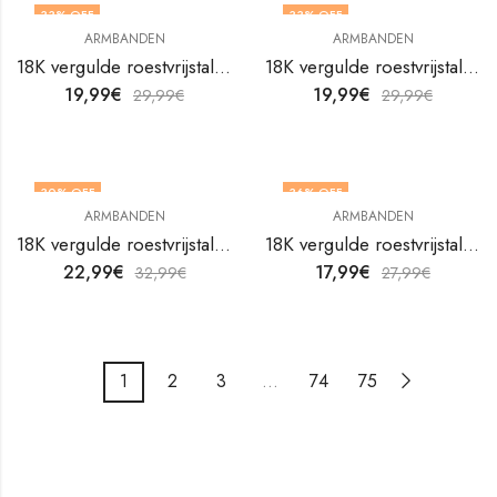
33
% OFF
33
% OFF
ARMBANDEN
ARMBANDEN
18K vergulde roestvrijstalen ankerarmband van V&F Juweliers
18K vergulde roestvrijstalen armband Bloem van V&F Juweliers
19,99
€
19,99
€
29,99
€
29,99
€
30
% OFF
36
% OFF
ARMBANDEN
ARMBANDEN
18K vergulde roestvrijstalen armband Bloem van V&F Juweliers
18K vergulde roestvrijstalen armband Flower Meadow van V&F Juweliers
22,99
€
17,99
€
32,99
€
27,99
€
1
2
3
…
74
75