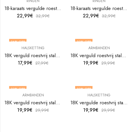
RINGEN
RINGEN
18-karaats vergulde roestvrijstalen hartvingerring van V&F Jewelers
18-karaats vergulde roestvrijstalen hartvingerring van V&F Jewelers
22,99
€
22,99
€
32,99
€
32,99
€
36
% OFF
33
% OFF
HALSKETTING
ARMBANDEN
18K verguld roestvrij stalen bloemenketting van V&F Juweliers
18K verguld roestvrij stalen enkelbandje van V&F Juweliers
17,99
€
19,99
€
27,99
€
29,99
€
33
% OFF
33
% OFF
ARMBANDEN
HALSKETTING
18K verguld roestvrij stalen enkelbandje van V&F Juweliers
18K vergulde roestvrij stalen slangenketting van V&F Juweliers
19,99
€
19,99
€
29,99
€
29,99
€