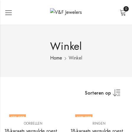
0
Winkel
Home
Winkel
Sorteren op
31
% OFF
33
% OFF
OORBELLEN
RINGEN
18-karaats vergulde roestvrijstalen geïnspireerde oorbellen van V&F Jewelers
18-karaats vergulde roestvrijstalen hartvingerring van V&F Jewelers