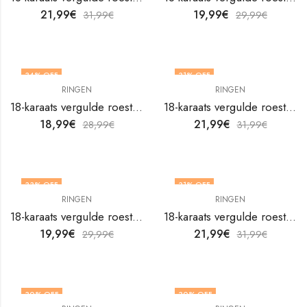
21,99
€
19,99
€
31,99
€
29,99
€
34
% OFF
31
% OFF
RINGEN
RINGEN
18-karaats vergulde roestvrijstalen hartvingerring van V&F Jewelers
18-karaats vergulde roestvrijstalen hartvingerring van V&F Jewelers
18,99
€
21,99
€
28,99
€
31,99
€
33
% OFF
31
% OFF
RINGEN
RINGEN
NIET OP VOORRAAD
18-karaats vergulde roestvrijstalen hartvingerring van V&F Jewelers
18-karaats vergulde roestvrijstalen hartvingerring van V&F Jewelers
19,99
€
21,99
€
29,99
€
31,99
€
30
% OFF
30
% OFF