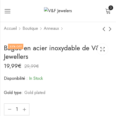
0
Accueil
Boutique
Anneaux
Anneau en acier
Anneau en acier
Bague en acier inoxydable de V&F
33
% OFF
inoxydable plaqué or
inoxydable plaqué or
Jewellers
18K de V&F Jewelers
18K de V&F Jewelers
19,99
19,99
€
€
29,99
29,99
€
€
19,99
€
29,99
€
Disponibilité :
In Stock
Gold type:
Gold plated