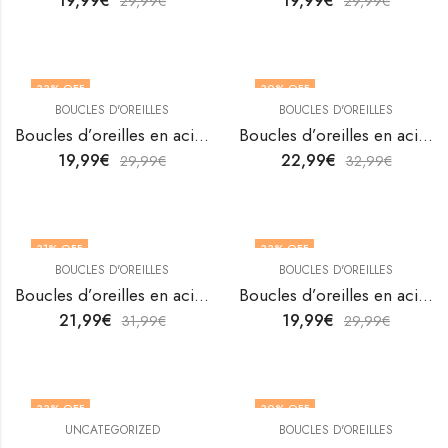
19,99
€
19,99
€
29,99
€
29,99
€
33
% OFF
30
% OFF
BOUCLES D'OREILLES
BOUCLES D'OREILLES
Boucles d’oreilles en acier inoxydable plaqué or 18K avec feuille de ginkgo de V&F Jewellers
Boucles d’oreilles en acier inoxydable plaqué or 18K avec feuille de ginkgo de V&F Jewellers
19,99
€
22,99
€
29,99
€
32,99
€
31
% OFF
33
% OFF
BOUCLES D'OREILLES
BOUCLES D'OREILLES
Boucles d’oreilles en acier inoxydable plaqué or 18K avec plumes de V&F Jewelers
Boucles d’oreilles en acier inoxydable plaqué or 18K de V&F Jewelers
21,99
€
19,99
€
31,99
€
29,99
€
33
% OFF
30
% OFF
UNCATEGORIZED
BOUCLES D'OREILLES