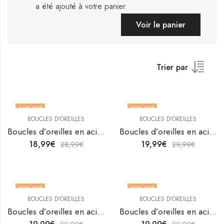
a été ajouté à votre panier.
Voir le panier
Trier par
34
% OFF
33
% OFF
BOUCLES D'OREILLES
BOUCLES D'OREILLES
Boucles d’oreilles en acier inoxydable plaqué or 18 carats de V&F Jewelers
Boucles d’oreilles en acier inoxydable plaqué or 18 carats de V&F Jewelers
18,99
€
19,99
€
28,99
€
29,99
€
33
% OFF
33
% OFF
BOUCLES D'OREILLES
BOUCLES D'OREILLES
Boucles d’oreilles en acier inoxydable plaqué or 18 carats de V&F Jewelers
Boucles d’oreilles en acier inoxydable plaqué or 18K avec croissant de lune par V&F Jewellers