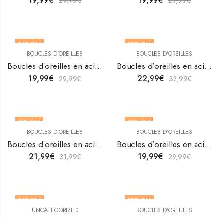
19,99
€
19,99
€
29,99
€
29,99
€
33
% OFF
30
% OFF
BOUCLES D'OREILLES
BOUCLES D'OREILLES
Boucles d’oreilles en acier inoxydable plaqué or 18K avec feuille de ginkgo de V&F Jewellers
Boucles d’oreilles en acier inoxydable plaqué or 18K avec feuille de ginkgo de V&F Jewellers
19,99
€
22,99
€
29,99
€
32,99
€
31
% OFF
33
% OFF
BOUCLES D'OREILLES
BOUCLES D'OREILLES
Boucles d’oreilles en acier inoxydable plaqué or 18K avec plumes de V&F Jewelers
Boucles d’oreilles en acier inoxydable plaqué or 18K de V&F Jewelers
21,99
€
19,99
€
31,99
€
29,99
€
33
% OFF
30
% OFF
UNCATEGORIZED
BOUCLES D'OREILLES