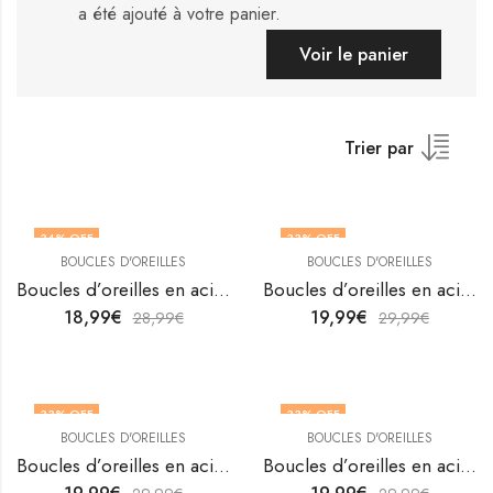
a été ajouté à votre panier.
Voir le panier
Trier par
34
% OFF
33
% OFF
BOUCLES D'OREILLES
BOUCLES D'OREILLES
Boucles d’oreilles en acier inoxydable plaqué or 18 carats de V&F Jewelers
Boucles d’oreilles en acier inoxydable plaqué or 18 carats de V&F Jewelers
18,99
€
19,99
€
28,99
€
29,99
€
33
% OFF
33
% OFF
BOUCLES D'OREILLES
BOUCLES D'OREILLES
Boucles d’oreilles en acier inoxydable plaqué or 18 carats de V&F Jewelers
Boucles d’oreilles en acier inoxydable plaqué or 18K avec croissant de lune par V&F Jewellers