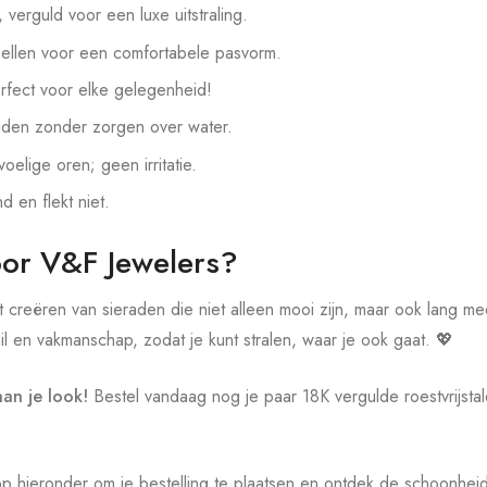
, verguld voor een luxe uitstraling.
ellen voor een comfortabele pasvorm.
rfect voor elke gelegenheid!
aden zonder zorgen over water.
oelige oren; geen irritatie.
nd en flekt niet.
or V&F Jewelers?
t creëren van sieraden die niet alleen mooi zijn, maar ook lang m
l en vakmanschap, zodat je kunt stralen, waar je ook gaat. 💖
an je look!
Bestel vandaag nog je paar 18K vergulde roestvrijsta
p hieronder om je bestelling te plaatsen en ontdek de schoonhe