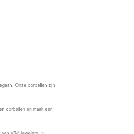
eegaan. Onze oorbellen zijn
len oorbellen en maak een
id van V&F Jewelers. ✨