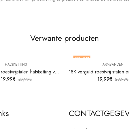
Verwante producten
33
% OFF
HALSKETTING
ARMBANDEN
18K vergulde roestvrijstalen halsketting van V&F Juweliers
19,99
€
19,99
€
29,99
€
29,99
€
nks
CONTACTGEGE