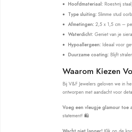
Hoofdmateriaal:
Roestvrij staal
Type sluiting:
Slimme stud oorb
Afmetingen:
2,5 x 1,5 cm – pe
Waterdicht:
Geniet van je sier
Hypoallergeen:
Ideaal voor gev
Duurzame coating:
Blijft strale
Waarom Kiezen Vo
Bij V&F Jewelers geloven we in he
ontworpen met aandacht voor detai
Voeg een vleugje glamour toe a
statement! 🛍️
Wacht niet langer!
Klik op de kno