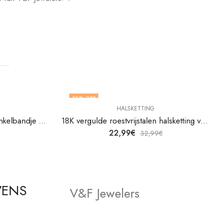
30
% OFF
HALSKETTING
18K verguld roestvrij stalen enkelbandje van V&F Juweliers
18K vergulde roestvrijstalen halsketting van V&F Juweliers
22,99
€
32,99
€
VENS
V&F Jewelers
Winkel