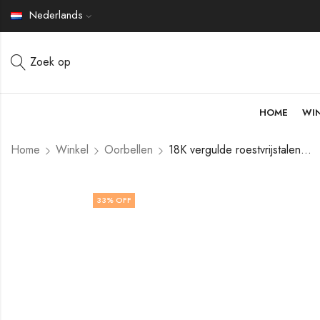
Nederlands
Zoek op
HOME
WI
Home
Winkel
Oorbellen
18K vergulde roestvrijstalen oorbellen van V&F Jewelers
33
% OFF