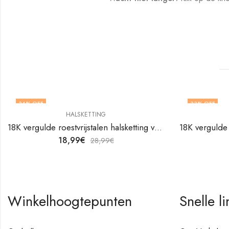
34
% OFF
33
% OFF
HALSKETTING
18K vergulde roestvrijstalen halsketting van V&F Juweliers
18,99
€
28,99
€
Winkelhoogtepunten
Snelle li