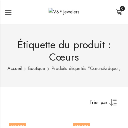
0
Étiquette du produit :
Cœurs
Accueil
Boutique
Produits étiquetés “Cœurs&rdquo ;
Trier par
33
% OFF
34
% OFF