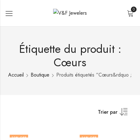
0
Étiquette du produit :
Cœurs
Accueil
Boutique
Produits étiquetés “Cœurs&rdquo ;
Trier par
33
% OFF
34
% OFF