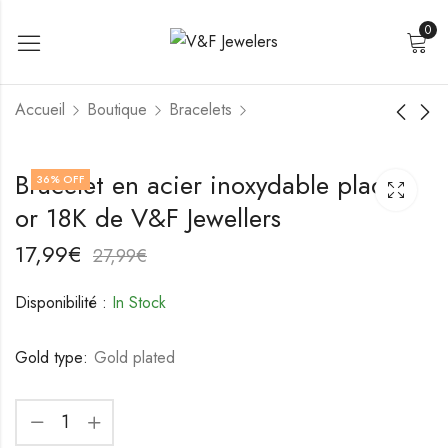
0
Accueil
Boutique
Bracelets
Bracelet en acier
Bracelet en acier
Bracelet en acier inoxydable plaqué
36
% OFF
inoxydable plaqué or
inoxydable de V&F
or 18K de V&F Jewellers
18K de V&F Jewellers
Jewellers
21,99
18,99
€
€
31,99
28,99
€
€
17,99
€
27,99
€
Disponibilité :
In Stock
Gold type:
Gold plated