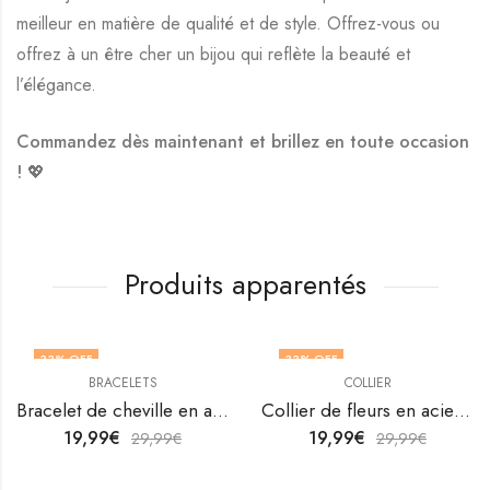
meilleur en matière de qualité et de style. Offrez-vous ou
offrez à un être cher un bijou qui reflète la beauté et
l’élégance.
Commandez dès maintenant et brillez en toute occasion
! 💖
Produits apparentés
33
% OFF
33
% OFF
BRACELETS
COLLIER
Bracelet de cheville en acier inoxydable plaqué or 18K de V&F Jewellers
Collier de fleurs en acier inoxydable plaqué or 18K par V&F Jewellers
19,99
€
19,99
€
29,99
€
29,99
€