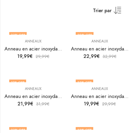
Trier par
33
% OFF
30
% OFF
ANNEAUX
ANNEAUX
OUT OF STOCK
Anneau en acier inoxydable plaqué or 18K de V&F Jewelers
Anneau en acier inoxydable plaqué or 18K de V&F Jewelers
19,99
€
22,99
€
29,99
€
32,99
€
31
% OFF
33
% OFF
ANNEAUX
ANNEAUX
Anneau en acier inoxydable plaqué or 18K de V&F Jewelers
Anneau en acier inoxydable plaqué or 18K de V&F Jewelers
21,99
€
19,99
€
31,99
€
29,99
€
33
% OFF
33
% OFF