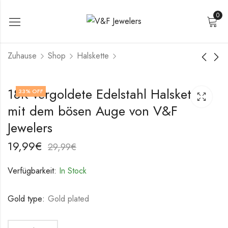
0
Zuhause
Shop
Halskette
Halskette aus 18K
Herz-Halskette aus
18K vergoldete Edelstahl Halskette
33
% OFF
vergoldetem
18K vergoldetem
mit dem bösen Auge von V&F
Edelstahl von V&F
Edelstahl von V&F
19,99
18,99
€
€
Jewelers
Jewelers
29,99
28,99
€
€
Jewelers
19,99
€
29,99
€
Verfügbarkeit:
In Stock
Gold type:
Gold plated