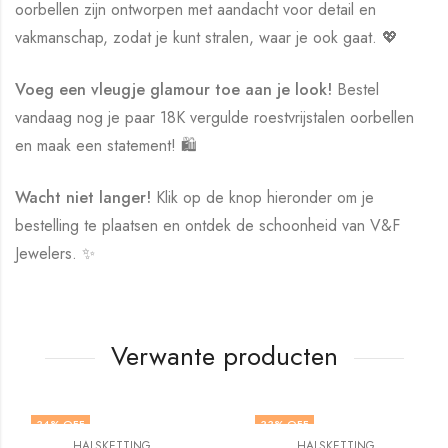
oorbellen zijn ontworpen met aandacht voor detail en
vakmanschap, zodat je kunt stralen, waar je ook gaat. 💖
Voeg een vleugje glamour toe aan je look!
Bestel
vandaag nog je paar 18K vergulde roestvrijstalen oorbellen
en maak een statement! 🛍️
Wacht niet langer!
Klik op de knop hieronder om je
bestelling te plaatsen en ontdek de schoonheid van V&F
Jewelers. ✨
Verwante producten
34
% OFF
33
% OFF
HALSKETTING
HALSKETTING