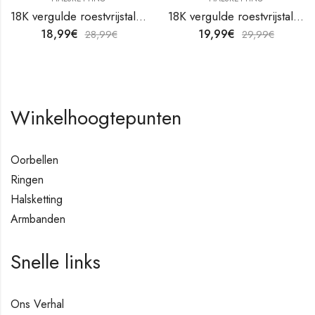
18K vergulde roestvrijstalen halsketting van V&F Juweliers
18K vergulde roestvrijstalen halsketting van V&F Juweliers
18,99
€
19,99
€
28,99
€
29,99
€
Winkelhoogtepunten
Oorbellen
Ringen
Halsketting
Armbanden
Snelle links
Ons Verhal