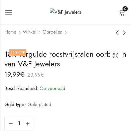
0
Home
Winkel
Oorbellen
18K vergulde
18K vergulde
18K vergulde roestvrijstalen oorbellen
33
% OFF
roestvrijstalen
roestvrijstalen
van V&F Jewelers
oorbellen van V&F
oorbellen van V&F
19,99
19,99
€
€
Jewelers
Jewelers
29,99
29,99
€
€
19,99
€
29,99
€
Beschikbaarheid:
Op voorraad
Gold type:
Gold plated