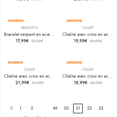
36
% OFF
33
% OFF
BRACELETS
COLLIER
Bracelet serpent en acier inoxydable plaqué or 18K par V&F Jewellers
Chaîne avec croix en acier inoxydable plaqué or 18K par V&F Jewellers
17,99
€
19,99
€
27,99
€
29,99
€
31
% OFF
34
% OFF
COLLIER
COLLIER
Chaîne avec croix en acier inoxydable plaqué or 18K par V&F Jewellers
Chaîne avec croix en acier inoxydable plaqué or 18K par V&F Jewellers
21,99
€
18,99
€
31,99
€
28,99
€
1
2
…
49
50
51
52
53