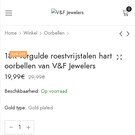
0
Home
Winkel
Oorbellen
Roestvrijstalen
18K vergulde
18K vergulde roestvrijstalen hart
33
% OFF
oorbellen van V&F
roestvrijstalen
oorbellen van V&F Jewelers
Jewelers
oorbellen van V&F
17,99
17,99
€
€
Jewelers
27,99
27,99
€
€
19,99
€
29,99
€
Beschikbaarheid:
Op voorraad
Gold type:
Gold plated