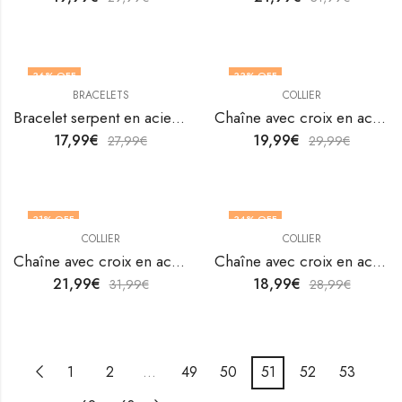
36
% OFF
33
% OFF
BRACELETS
COLLIER
Bracelet serpent en acier inoxydable plaqué or 18K par V&F Jewellers
Chaîne avec croix en acier inoxydable plaqué or 18K par V&F Jewellers
17,99
€
19,99
€
27,99
€
29,99
€
31
% OFF
34
% OFF
COLLIER
COLLIER
Chaîne avec croix en acier inoxydable plaqué or 18K par V&F Jewellers
Chaîne avec croix en acier inoxydable plaqué or 18K par V&F Jewellers
21,99
€
18,99
€
31,99
€
28,99
€
1
2
…
49
50
51
52
53