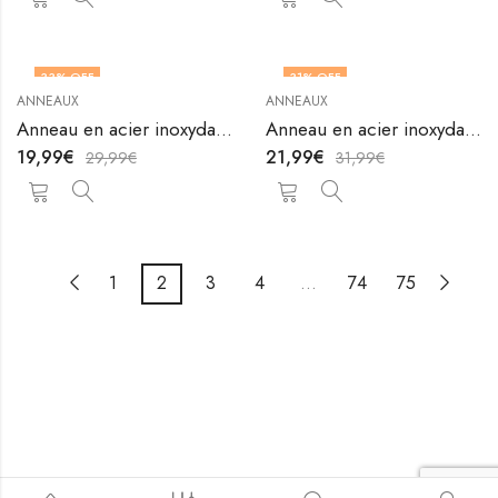
33
% OFF
31
% OFF
ANNEAUX
ANNEAUX
OUT OF STOCK
Anneau en acier inoxydable plaqué or 18K de V&F Jewelers
Anneau en acier inoxydable plaqué or 18K de V&F Jewelers
19,99
€
21,99
€
29,99
€
31,99
€
1
2
3
4
…
74
75