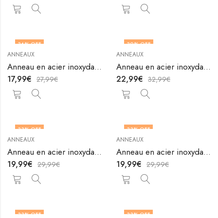
36
% OFF
30
% OFF
ANNEAUX
ANNEAUX
OUT OF STOCK
OUT OF STOCK
Anneau en acier inoxydable plaqué or 18K de V&F Jewelers
Anneau en acier inoxydable plaqué or 18K de V&F Jewelers
17,99
€
22,99
€
27,99
€
32,99
€
33
% OFF
33
% OFF
ANNEAUX
ANNEAUX
OUT OF STOCK
Anneau en acier inoxydable plaqué or 18K de V&F Jewelers
Anneau en acier inoxydable plaqué or 18K de V&F Jewelers
19,99
€
19,99
€
29,99
€
29,99
€
33
% OFF
33
% OFF