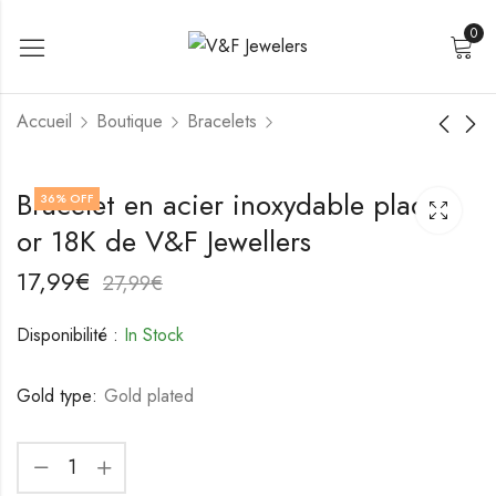
0
Accueil
Boutique
Bracelets
Bracelet en acier
Bracelet en acier
Bracelet en acier inoxydable plaqué
36
% OFF
inoxydable plaqué or
inoxydable de V&F
or 18K de V&F Jewellers
18K de V&F Jewellers
Jewellers
21,99
18,99
€
€
31,99
28,99
€
€
17,99
€
27,99
€
Disponibilité :
In Stock
Gold type:
Gold plated