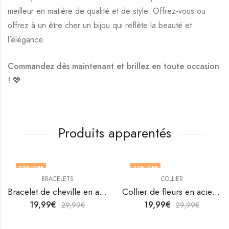
meilleur en matière de qualité et de style. Offrez-vous ou
offrez à un être cher un bijou qui reflète la beauté et
l’élégance.
Commandez dès maintenant et brillez en toute occasion
! 💖
Produits apparentés
33
% OFF
33
% OFF
BRACELETS
COLLIER
Bracelet de cheville en acier inoxydable plaqué or 18K de V&F Jewellers
Collier de fleurs en acier inoxydable plaqué or 18K par V&F Jewellers
19,99
€
19,99
€
29,99
€
29,99
€