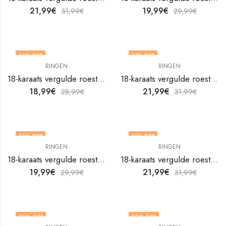
21,99
€
19,99
€
31,99
€
29,99
€
34
% OFF
31
% OFF
RINGEN
RINGEN
18-karaats vergulde roestvrijstalen hartvingerring van V&F Jewelers
18-karaats vergulde roestvrijstalen hartvingerring van V&F Jewelers
18,99
€
21,99
€
28,99
€
31,99
€
33
% OFF
31
% OFF
RINGEN
RINGEN
NIET OP VOORRAAD
18-karaats vergulde roestvrijstalen hartvingerring van V&F Jewelers
18-karaats vergulde roestvrijstalen hartvingerring van V&F Jewelers
19,99
€
21,99
€
29,99
€
31,99
€
30
% OFF
30
% OFF