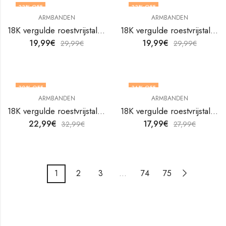
33
% OFF
33
% OFF
ARMBANDEN
ARMBANDEN
18K vergulde roestvrijstalen ankerarmband van V&F Juweliers
18K vergulde roestvrijstalen armband Bloem van V&F Juweliers
19,99
€
19,99
€
29,99
€
29,99
€
30
% OFF
36
% OFF
ARMBANDEN
ARMBANDEN
18K vergulde roestvrijstalen armband Bloem van V&F Juweliers
18K vergulde roestvrijstalen armband Flower Meadow van V&F Juweliers
22,99
€
17,99
€
32,99
€
27,99
€
1
2
3
…
74
75