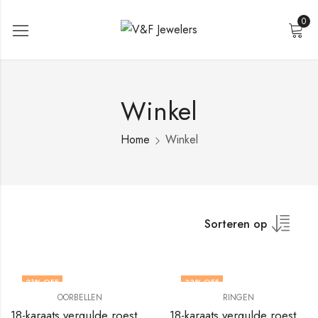
0
Winkel
Home
Winkel
Sorteren op
31
% OFF
33
% OFF
OORBELLEN
RINGEN
18-karaats vergulde roestvrijstalen geïnspireerde oorbellen van V&F Jewelers
18-karaats vergulde roestvrijstalen hartvingerring van V&F Jewelers