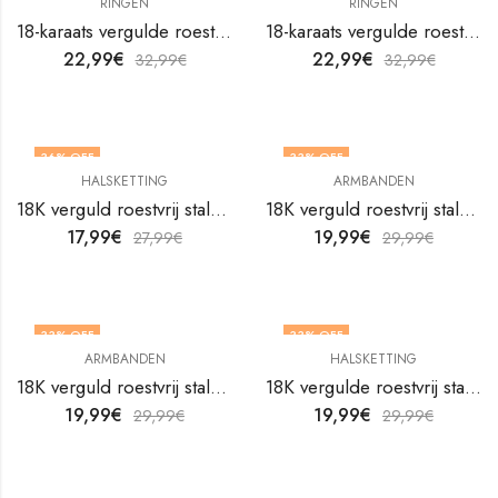
RINGEN
RINGEN
18-karaats vergulde roestvrijstalen hartvingerring van V&F Jewelers
18-karaats vergulde roestvrijstalen hartvingerring van V&F Jewelers
22,99
€
22,99
€
32,99
€
32,99
€
36
% OFF
33
% OFF
HALSKETTING
ARMBANDEN
18K verguld roestvrij stalen bloemenketting van V&F Juweliers
18K verguld roestvrij stalen enkelbandje van V&F Juweliers
17,99
€
19,99
€
27,99
€
29,99
€
33
% OFF
33
% OFF
ARMBANDEN
HALSKETTING
18K verguld roestvrij stalen enkelbandje van V&F Juweliers
18K vergulde roestvrij stalen slangenketting van V&F Juweliers
19,99
€
19,99
€
29,99
€
29,99
€