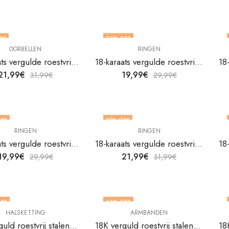
FF
33
% OFF
OORBELLEN
RINGEN
18-karaats vergulde roestvrijstalen geïnspireerde oorbellen van V&F Jewelers
18-karaats vergulde roestvrijstalen hartvingerring van V&F Jewelers
21,99
€
19,99
€
31,99
€
29,99
€
FF
31
% OFF
RINGEN
RINGEN
 OP VOORRAAD
18-karaats vergulde roestvrijstalen hartvingerring van V&F Jewelers
18-karaats vergulde roestvrijstalen hartvingerring van V&F Jewelers
19,99
€
21,99
€
29,99
€
31,99
€
FF
33
% OFF
HALSKETTING
ARMBANDEN
18K verguld roestvrij stalen bloemenketting van V&F Juweliers
18K verguld roestvrij stalen enkelbandje van V&F Juweliers