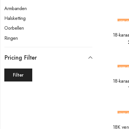
Armbanden
Halsketting
31
% O
Oorbellen
Ringen
Pricing Filter
33
% O
Filter
NIET
36
% O