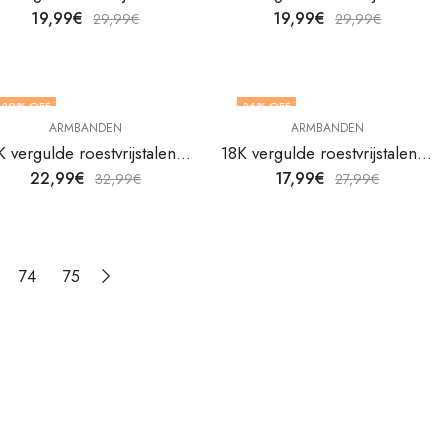
19,99
€
19,99
€
29,99
€
29,99
€
30
% OFF
36
% OFF
ARMBANDEN
ARMBANDEN
18K vergulde roestvrijstalen armband Bloem van V&F Juweliers
18K vergulde roestvrijstalen armband Flower Meadow van V&F Juweliers
22,99
€
17,99
€
32,99
€
27,99
€
74
75