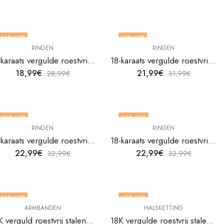
34
% OFF
31
% OFF
RINGEN
RINGEN
18-karaats vergulde roestvrijstalen hartvingerring van V&F Jewelers
18-karaats vergulde roestvrijstalen hartvingerring van V&F Jewelers
18,99
€
21,99
€
28,99
€
31,99
€
30
% OFF
30
% OFF
RINGEN
RINGEN
18-karaats vergulde roestvrijstalen hartvingerring van V&F Jewelers
18-karaats vergulde roestvrijstalen hartvingerring van V&F Jewelers
22,99
€
22,99
€
32,99
€
32,99
€
33
% OFF
33
% OFF
ARMBANDEN
HALSKETTING
18K verguld roestvrij stalen enkelbandje van V&F Juweliers
18K vergulde roestvrij stalen slangenketting van V&F Juweliers