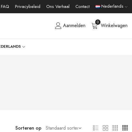
Nederlands
FAQ
Privacybeleid
Ons Verhaal
Contact
0
Aanmelden
Winkelwagen
EDERLANDS
Sorteren op