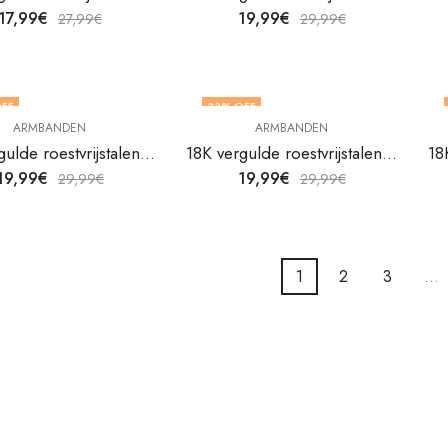
17,99
€
19,99
€
27,99
€
29,99
€
FF
33
% OFF
ARMBANDEN
ARMBANDEN
18K vergulde roestvrijstalen ankerarmband van V&F Juweliers
18K vergulde roestvrijstalen armband Bloem van V&F Juweliers
19,99
€
19,99
€
29,99
€
29,99
€
1
2
3
…