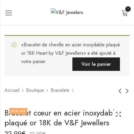
1
«Bracelet de cheville en acier inoxydable plaqué
or 18K Heart by V&F Jewellers» a été ajouté à
votre panier.
Voir le panier
Accueil
Boutique
Bracelets
Bracelet en acier
Bracelet en acier
Bracelet cœur en acier inoxydable
30
% OFF
inoxydable plaqué or
inoxydable plaqué or
plaqué or 18K de V&F Jewellers
18K Cœurs par V&F
18K de V&F Jewellers
18,99
19,99
€
€
Jewellers
28,99
29,99
€
€
22,99
€
32,99
€