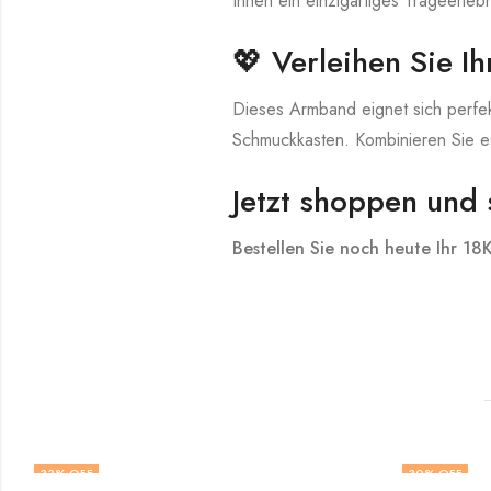
Ihnen ein einzigartiges Trageerlebn
💖 Verleihen Sie I
Dieses Armband eignet sich perfek
Schmuckkasten. Kombinieren Sie es 
Jetzt shoppen und 
Bestellen Sie noch heute Ihr 18
33
% OFF
30
% OFF