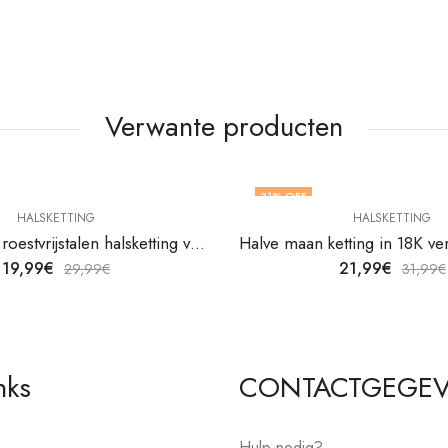
Verwante producten
31
% OFF
HALSKETTING
HALSKETTING
18K vergulde roestvrijstalen halsketting van V&F Juweliers
19,99
€
21,99
€
29,99
€
31,99
€
nks
CONTACTGEGE
Hulp nodig?