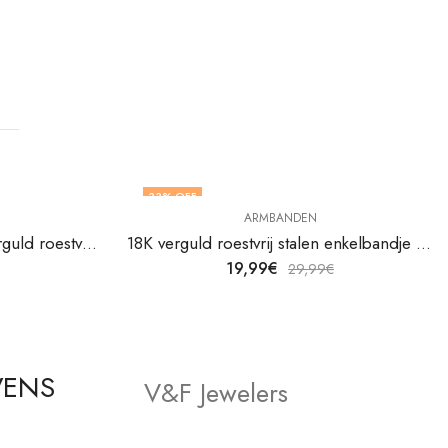
33
% OFF
ARMBANDEN
Halve maan ketting in 18K verguld roestvrij staal van V&F Juweliers
18K verguld roestvrij stalen enkelbandje van V&F Juweliers
19,99
€
29,99
€
VENS
V&F Jewelers
Winkel