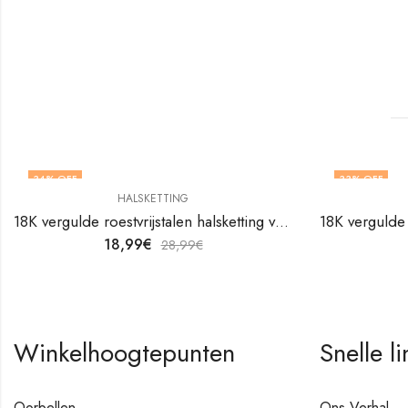
34
% OFF
33
% OFF
HALSKETTING
18K vergulde roestvrijstalen halsketting van V&F Juweliers
18,99
€
28,99
€
Winkelhoogtepunten
Snelle li
Oorbellen
Ons Verhal