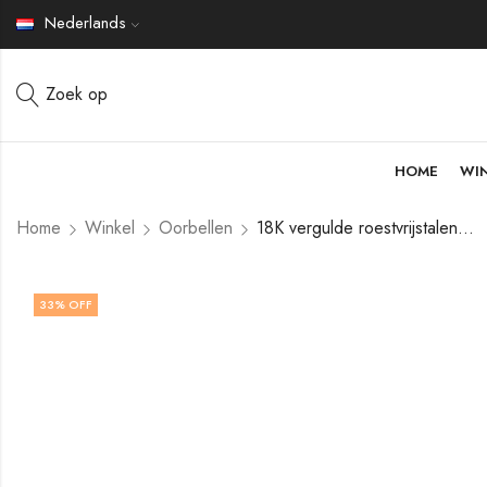
Nederlands
Zoek op
HOME
WI
Home
Winkel
Oorbellen
18K vergulde roestvrijstalen hart oorbellen van V&F Jewelers
33
% OFF