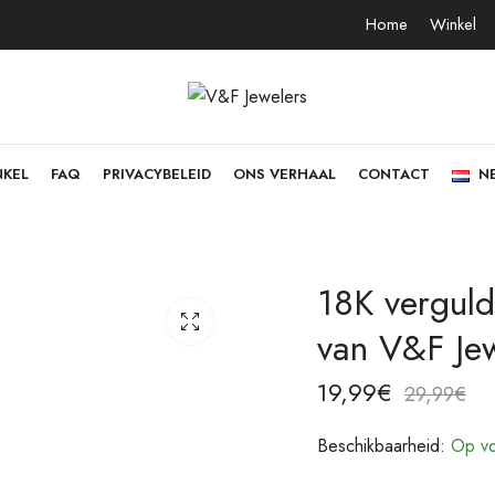
Home
Winkel
NKEL
FAQ
PRIVACYBELEID
ONS VERHAAL
CONTACT
N
18K vergulde
van V&F Jew
19,99
€
29,99
€
Beschikbaarheid:
Op vo