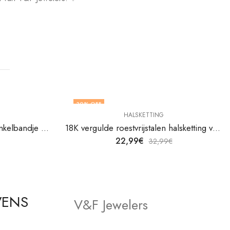
30
% OFF
HALSKETTING
18K verguld roestvrij stalen enkelbandje van V&F Juweliers
18K vergulde roestvrijstalen halsketting van V&F Juweliers
22,99
€
32,99
€
VENS
V&F Jewelers
Winkel