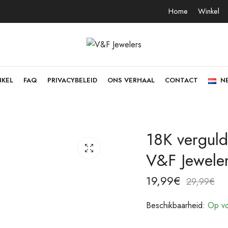
Home
Winkel
NKEL
FAQ
PRIVACYBELEID
ONS VERHAAL
CONTACT
N
18K vergulde
V&F Jewele
19,99
€
29,99
€
Beschikbaarheid:
Op vo