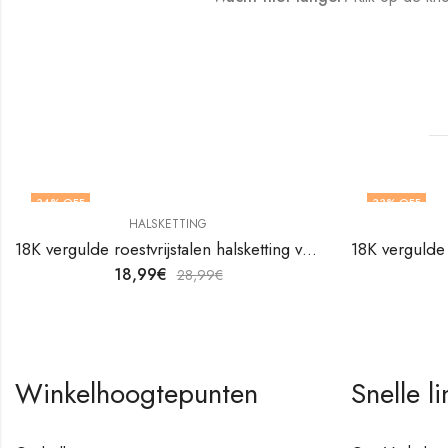
34
% OFF
33
% OFF
HALSKETTING
18K vergulde roestvrijstalen halsketting van V&F Juweliers
18,99
€
28,99
€
Winkelhoogtepunten
Snelle li