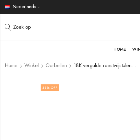
Nederlands
Zoek op
HOME
WI
Home
Winkel
Oorbellen
18K vergulde roestvrijstalen oorbellen van V&F Jewelers
33
% OFF