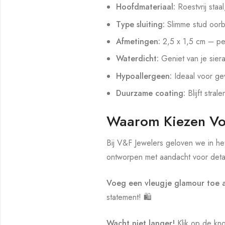
Hoofdmateriaal:
Roestvrij staal
Type sluiting:
Slimme stud oorb
Afmetingen:
2,5 x 1,5 cm – pe
Waterdicht:
Geniet van je sier
Hypoallergeen:
Ideaal voor gev
Duurzame coating:
Blijft strale
Waarom Kiezen Vo
Bij V&F Jewelers geloven we in he
ontworpen met aandacht voor detai
Voeg een vleugje glamour toe a
statement! 🛍️
Wacht niet langer!
Klik op de kno