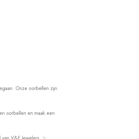
eegaan. Onze oorbellen zijn
len oorbellen en maak een
id van V&F Jewelers. ✨