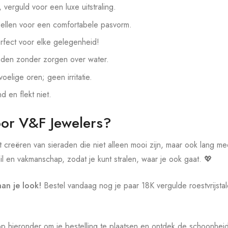
, verguld voor een luxe uitstraling.
ellen voor een comfortabele pasvorm.
rfect voor elke gelegenheid!
aden zonder zorgen over water.
oelige oren; geen irritatie.
nd en flekt niet.
or V&F Jewelers?
t creëren van sieraden die niet alleen mooi zijn, maar ook lang m
l en vakmanschap, zodat je kunt stralen, waar je ook gaat. 💖
an je look!
Bestel vandaag nog je paar 18K vergulde roestvrijsta
p hieronder om je bestelling te plaatsen en ontdek de schoonhe