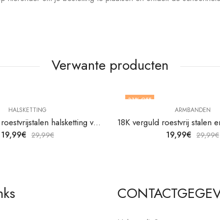
Verwante producten
33
% OFF
HALSKETTING
ARMBANDEN
18K vergulde roestvrijstalen halsketting van V&F Juweliers
19,99
€
19,99
€
29,99
€
29,99
€
nks
CONTACTGEGE