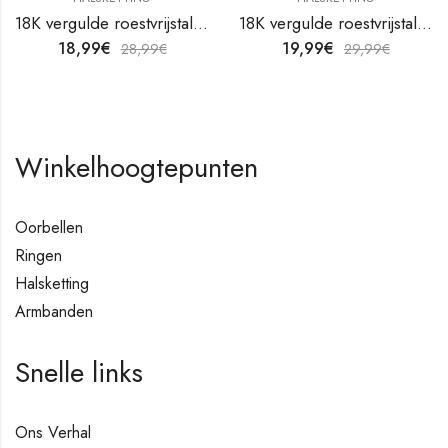
18K vergulde roestvrijstalen halsketting van V&F Juweliers
18K vergulde roestvrijstalen halsketting van V&F Juweliers
18,99
€
19,99
€
28,99
€
29,99
€
Winkelhoogtepunten
Oorbellen
Ringen
Halsketting
Armbanden
Snelle links
Ons Verhal