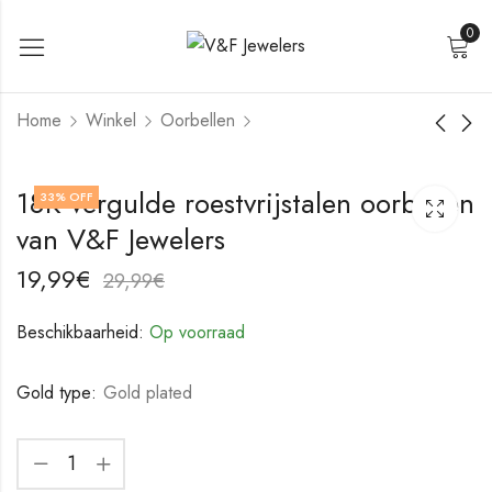
0
Home
Winkel
Oorbellen
18K vergulde
18K vergulde
18K vergulde roestvrijstalen oorbellen
33
% OFF
roestvrijstalen
roestvrijstalen
van V&F Jewelers
oorbellen van V&F
oorbellen van V&F
19,99
19,99
€
€
Jewelers
Jewelers
29,99
29,99
€
€
19,99
€
29,99
€
Beschikbaarheid:
Op voorraad
Gold type:
Gold plated