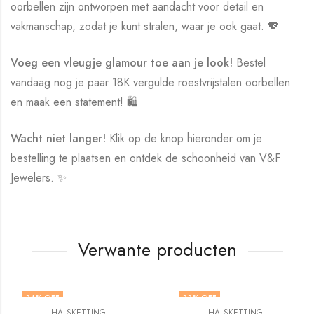
oorbellen zijn ontworpen met aandacht voor detail en
vakmanschap, zodat je kunt stralen, waar je ook gaat. 💖
Voeg een vleugje glamour toe aan je look!
Bestel
vandaag nog je paar 18K vergulde roestvrijstalen oorbellen
en maak een statement! 🛍️
Wacht niet langer!
Klik op de knop hieronder om je
bestelling te plaatsen en ontdek de schoonheid van V&F
Jewelers. ✨
Verwante producten
34
% OFF
33
% OFF
HALSKETTING
HALSKETTING