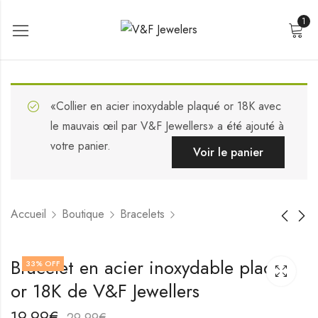
1
«Collier en acier inoxydable plaqué or 18K avec
le mauvais œil par V&F Jewellers» a été ajouté à
votre panier.
Voir le panier
Accueil
Boutique
Bracelets
Bracelet en acier
Bracelet en acier
Bracelet en acier inoxydable plaqué
33
% OFF
inoxydable plaqué or
inoxydable plaqué or
or 18K de V&F Jewellers
18K de V&F Jewellers
18K de V&F Jewellers
21,99
19,99
€
€
31,99
29,99
€
€
19,99
€
29,99
€