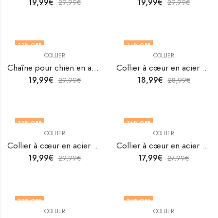
19,99
€
19,99
€
29,99
€
29,99
€
33
% OFF
34
% OFF
COLLIER
COLLIER
Chaîne pour chien en acier inoxydable plaqué or 18K de V&F Jewellers
Collier à cœur en acier inoxydable plaqué or 18K de V&F Jewellers
19,99
€
18,99
€
29,99
€
28,99
€
33
% OFF
36
% OFF
COLLIER
COLLIER
Collier à cœur en acier inoxydable plaqué or 18K de V&F Jewellers
Collier à cœur en acier inoxydable plaqué or 18K de V&F Jewellers
19,99
€
17,99
€
29,99
€
27,99
€
33
% OFF
34
% OFF
COLLIER
COLLIER