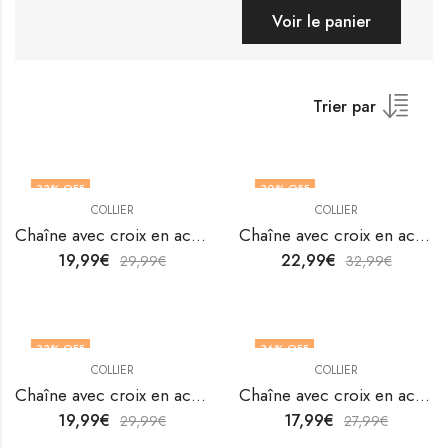
Voir le panier
Trier par
33
% OFF
30
% OFF
COLLIER
COLLIER
Chaîne avec croix en acier inoxydable plaqué or 18K par V&F Jewellers
Chaîne avec croix en acier inoxydable plaqué or 18K par V&F Jewellers
19,99
€
22,99
€
29,99
€
32,99
€
33
% OFF
36
% OFF
COLLIER
COLLIER
Chaîne avec croix en acier inoxydable plaqué or 18K par V&F Jewellers
Chaîne avec croix en acier inoxydable plaqué or 18K par V&F Jewellers
19,99
€
17,99
€
29,99
€
27,99
€