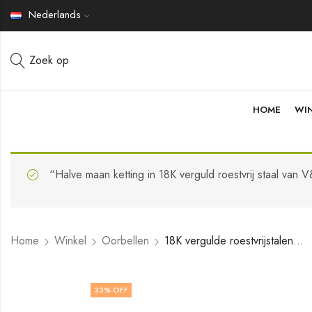
Nederlands
Zoek op
HOME
WI
“Halve maan ketting in 18K verguld roestvrij staal van
Home
Winkel
Oorbellen
18K vergulde roestvrijstalen oorbellen van V&F Jewelers
33
% OFF