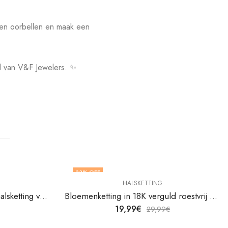
len oorbellen en maak een
id van V&F Jewelers. ✨
33
% OFF
HALSKETTING
18K vergulde roestvrijstalen halsketting van V&F Juweliers
Bloemenketting in 18K verguld roestvrij staal van V&F Juweliers
19,99
€
29,99
€