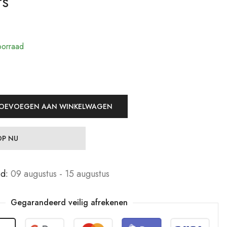
rs
19,99
19,99
€
€
Jewelers
Jewelers
29,99
29,99
€
€
orraad
OEVOEGEN AAN WINKELWAGEN
P NU
jd:
09 augustus - 15 augustus
Gegarandeerd veilig afrekenen