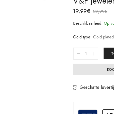
V&F Jewele
19,99
€
29,99
€
Beschikbaarheid:
Op vo
Gold type:
Gold plated
T
KOO
Geschatte leverti