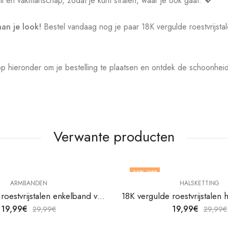
l en vakmanschap, zodat je kunt stralen, waar je ook gaat. 💖
an je look!
Bestel vandaag nog je paar 18K vergulde roestvrijsta
p hieronder om je bestelling te plaatsen en ontdek de schoonhe
Verwante producten
33
% OFF
ARMBANDEN
HALSKETTING
18K vergulde roestvrijstalen enkelband van V&F Juweliers
19,99
€
19,99
€
29,99
€
29,99
€