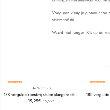
ontworpen met aandacht voor detai
Voeg een vleugje glamour toe a
statement! 🛍️
Wacht niet langer!
Klik op de kno
33
% OFF
33
% OFF
HALSKETTING
18K vergulde roestvrij stalen slangenketting van V&F Juweliers
19,99
€
29,99
€