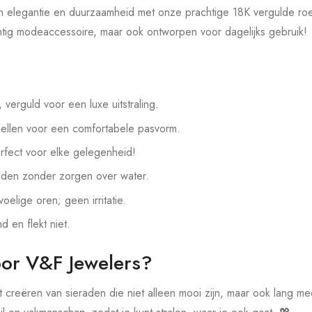
 elegantie en duurzaamheid met onze prachtige 18K vergulde roes
chtig modeaccessoire, maar ook ontworpen voor dagelijks gebruik!
, verguld voor een luxe uitstraling.
ellen voor een comfortabele pasvorm.
rfect voor elke gelegenheid!
aden zonder zorgen over water.
oelige oren; geen irritatie.
nd en flekt niet.
or V&F Jewelers?
t creëren van sieraden die niet alleen mooi zijn, maar ook lang m