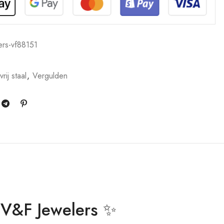
ers-vf88151
rij staal
,
Vergulden
 V&F Jewelers ✨