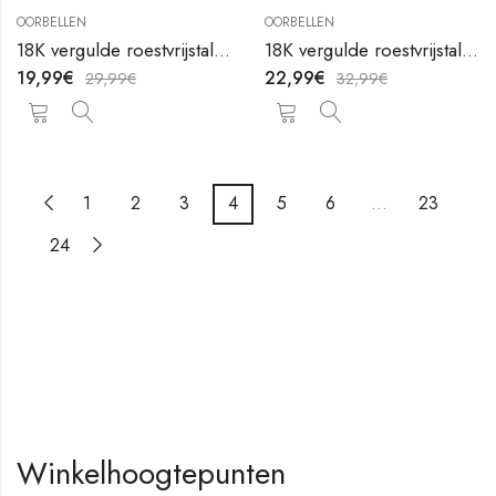
OORBELLEN
OORBELLEN
18K vergulde roestvrijstalen oorbellen Hearts van V&F Juweliers
18K vergulde roestvrijstalen oorbellen Hearts van V&F Juweliers
19,99
€
22,99
€
29,99
€
32,99
€
1
2
3
4
5
6
…
23
24
Winkelhoogtepunten