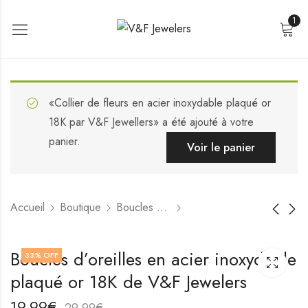
1
«Collier de fleurs en acier inoxydable plaqué or
18K par V&F Jewellers» a été ajouté à votre
panier.
Voir le panier
Accueil
Boutique
Boucles d'oreilles
Boucles d'oreilles en
Boucles d'oreilles en
Boucles d’oreilles en acier inoxydable
33
% OFF
acier inoxydable
acier inoxydable
plaqué or 18K de V&F Jewelers
plaqué or 18K de
plaqué or 18K de
17,99
21,99
€
€
V&F Jewelers
V&F Jewelers
27,99
31,99
€
€
19,99
€
29,99
€