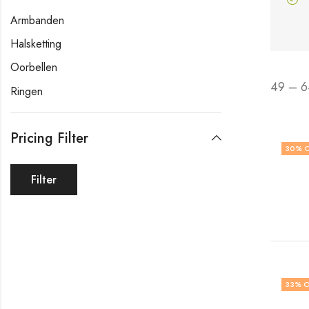
Armbanden
Halsketting
Oorbellen
49 – 6
Ringen
Pricing Filter
30
% 
Filter
33
% O