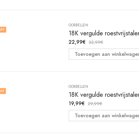
OORBELLEN
OFF
18K vergulde roestvrijstal
22,99
€
32,99
€
Toevoegen aan winkelwage
OORBELLEN
FF
18K vergulde roestvrijstal
19,99
€
29,99
€
Toevoegen aan winkelwage