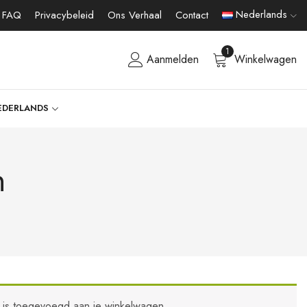
Nederlands
FAQ
Privacybeleid
Ons Verhaal
Contact
1
Aanmelden
Winkelwagen
EDERLANDS
n
” is toegevoegd aan je winkelwagen.