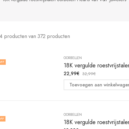
4 producten van 372 producten
OORBELLEN
OFF
18K vergulde roestvrijstal
22,99
€
32,99
€
Toevoegen aan winkelwage
OORBELLEN
FF
18K vergulde roestvrijstal