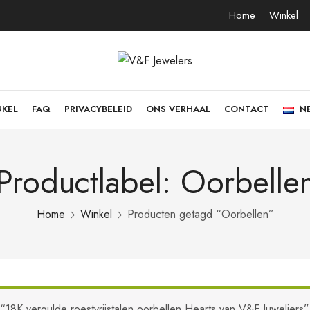
Home
Winkel
NKEL
FAQ
PRIVACYBELEID
ONS VERHAAL
CONTACT
N
Productlabel: Oorbelle
Home
Winkel
Producten getagd “Oorbellen”
“18K vergulde roestvrijstalen oorbellen Hearts van V&F Juweliers