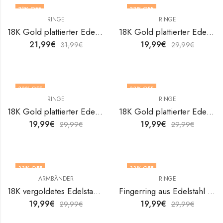
31
% OFF
33
% OFF
RINGE
RINGE
OUT OF STOCK
18K Gold plattierter Edelstahl Kreuze Fingerring von V&F Jewelers
18K Gold plattierter Edelstahl Kreuze Fingerring von V&F Jewelers
21,99
€
19,99
€
31,99
€
29,99
€
33
% OFF
33
% OFF
RINGE
RINGE
OUT OF STOCK
18K Gold plattierter Edelstahl Kreuze Fingerring von V&F Jewelers
18K Gold plattierter Edelstahl Kreuze Fingerring von V&F Jewelers
19,99
€
19,99
€
29,99
€
29,99
€
33
% OFF
33
% OFF
ARMBÄNDER
RINGE
OUT OF STOCK
18K vergoldetes Edelstahlarmband Crosses von V&F Jewelers
Fingerring aus Edelstahl von V&F Jewelers
19,99
€
19,99
€
29,99
€
29,99
€