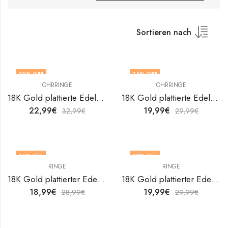
Sortieren nach
30
% OFF
33
% OFF
OHRRINGE
OHRRINGE
18K Gold plattierte Edelstahl Kreuze Ohrringe von V&F Jewelers
18K Gold plattierte Edelstahl Kreuze Ohrringe von V&F Jewelers
22,99
€
19,99
€
32,99
€
29,99
€
34
% OFF
33
% OFF
RINGE
RINGE
18K Gold plattierter Edelstahl Kreuze Fingerring von V&F Jewelers
18K Gold plattierter Edelstahl Kreuze Fingerring von V&F Jewelers
18,99
€
19,99
€
28,99
€
29,99
€