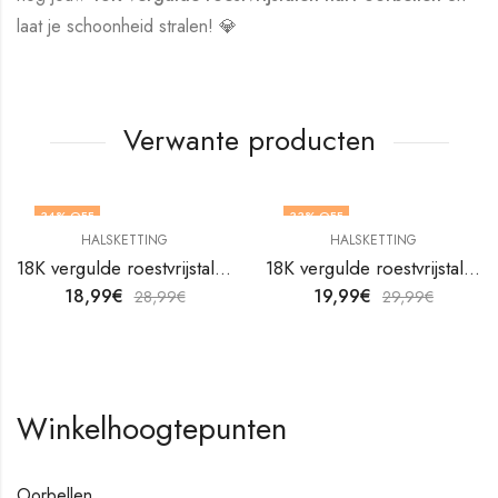
laat je schoonheid stralen! 💎
Verwante producten
34
% OFF
33
% OFF
HALSKETTING
HALSKETTING
18K vergulde roestvrijstalen halsketting van V&F Juweliers
18K vergulde roestvrijstalen halsketting van V&F Juweliers
18,99
€
19,99
€
28,99
€
29,99
€
Winkelhoogtepunten
Oorbellen