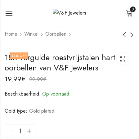
0
Home
Winkel
Oorbellen
Roestvrijstalen
18K vergulde
18K vergulde roestvrijstalen hart
33
% OFF
oorbellen van V&F
roestvrijstalen
oorbellen van V&F Jewelers
Jewelers
oorbellen van V&F
17,99
17,99
€
€
Jewelers
27,99
27,99
€
€
19,99
€
29,99
€
Beschikbaarheid:
Op voorraad
Gold type:
Gold plated