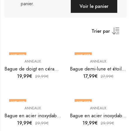
panier.
Voir le panier
Trier par
33
% OFF
36
% OFF
ANNEAUX
ANNEAUX
OUT OF STOCK
Bague de doigt en céramique / acier plaqué or 18K par V&F Jewellers
Bague demi-lune et étoile en acier inoxydable plaqué or 18K par V&F Jewellers
19,99
€
17,99
€
29,99
€
27,99
€
33
% OFF
33
% OFF
ANNEAUX
ANNEAUX
Bague en acier inoxydable plaqué or 18 carats de V&F Jewelers
Bague en acier inoxydable plaqué or 18 carats de V&F Jewelers
19,99
€
19,99
€
29,99
€
29,99
€