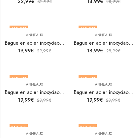
22,99
€
18,99
€
32,99
€
28,99
€
33
% OFF
34
% OFF
ANNEAUX
ANNEAUX
Bague en acier inoxydable plaqué or 18K avec fleur au doigt de V&F Jewelers
Bague en acier inoxydable plaqué or 18K avec fleur au doigt de V&F Jewelers
19,99
€
18,99
€
29,99
€
28,99
€
33
% OFF
33
% OFF
ANNEAUX
ANNEAUX
OUT OF STOCK
Bague en acier inoxydable plaqué or 18K avec fleur au doigt de V&F Jewelers
Bague en acier inoxydable plaqué or 18K avec fleur au doigt par V&F Jewellers
19,99
€
19,99
€
29,99
€
29,99
€
34
% OFF
36
% OFF
ANNEAUX
ANNEAUX