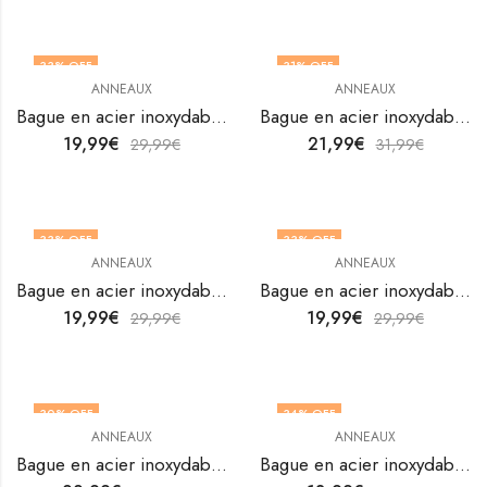
33
% OFF
31
% OFF
ANNEAUX
ANNEAUX
Bague en acier inoxydable plaqué or 18 carats de V&F Jewelers
Bague en acier inoxydable plaqué or 18K avec des ailes par V&F Jewelers
19,99
€
21,99
€
29,99
€
31,99
€
33
% OFF
33
% OFF
ANNEAUX
ANNEAUX
Bague en acier inoxydable plaqué or 18K avec doigt de crabe de V&F Jewelers
Bague en acier inoxydable plaqué or 18K avec étoile de mer de V&F Jewelers
19,99
€
19,99
€
29,99
€
29,99
€
30
% OFF
34
% OFF
ANNEAUX
ANNEAUX
Bague en acier inoxydable plaqué or 18K avec feuille de ginkgo par V&F Jewellers
Bague en acier inoxydable plaqué or 18K avec fleur au doigt de V&F Jewelers