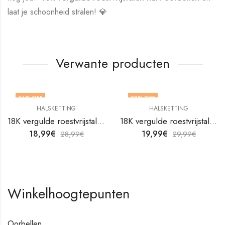
laat je schoonheid stralen! 💎
Verwante producten
34
% OFF
33
% OFF
HALSKETTING
HALSKETTING
18K vergulde roestvrijstalen halsketting van V&F Juweliers
18K vergulde roestvrijstalen halsketting van V&F Juweliers
18,99
€
19,99
€
28,99
€
29,99
€
Winkelhoogtepunten
Oorbellen