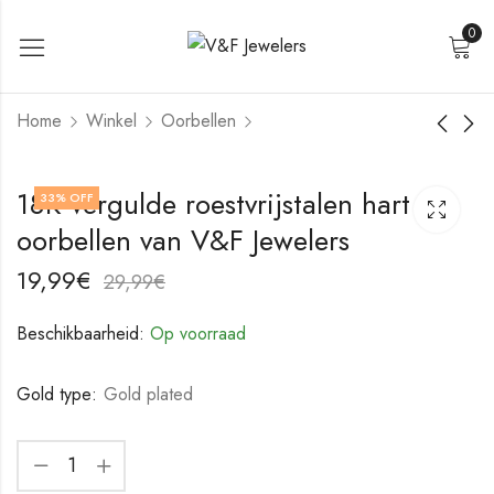
0
Home
Winkel
Oorbellen
Roestvrijstalen
18K vergulde
18K vergulde roestvrijstalen hart
33
% OFF
oorbellen van V&F
roestvrijstalen
oorbellen van V&F Jewelers
Jewelers
oorbellen van V&F
17,99
17,99
€
€
Jewelers
27,99
27,99
€
€
19,99
€
29,99
€
Beschikbaarheid:
Op voorraad
Gold type:
Gold plated