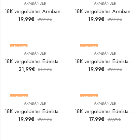
ARMBÄNDER
ARMBÄNDER
18K vergoldetes Armband aus Edelstahl Flowers von V&F Jewelers
18K vergoldetes Armband aus Edelstahl Flowers von V&F Jewelers
19,99
€
19,99
€
29,99
€
29,99
€
31
% OFF
33
% OFF
ARMBÄNDER
ARMBÄNDER
18K vergoldetes Edelstahl-Fußkettchen Hearts von V&F Jewelers
18K vergoldetes Edelstahlarmband Crosses von V&F Jewelers
21,99
€
19,99
€
31,99
€
29,99
€
33
% OFF
36
% OFF
ARMBÄNDER
ARMBÄNDER
18K vergoldetes Edelstahlarmband Evil Eye von V&F Jewelers
18K vergoldetes Edelstahlarmband Evil Eye von V&F Jewelers
19,99
€
17,99
€
29,99
€
27,99
€