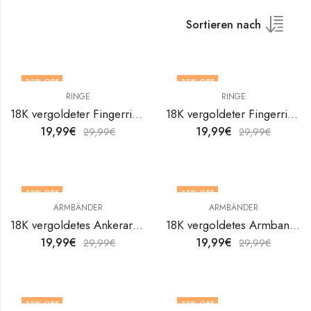
Sortieren nach
33
% OFF
33
% OFF
RINGE
RINGE
18K vergoldeter Fingerring aus Edelstahl von V&F Jewelers
18K vergoldeter Fingerring aus Edelstahl von V&F Jewelers
19,99
€
19,99
€
29,99
€
29,99
€
33
% OFF
33
% OFF
ARMBÄNDER
ARMBÄNDER
18K vergoldetes Ankerarmband aus Edelstahl von V&F Jewelers
18K vergoldetes Armband aus Edelstahl Flowers von V&F Jewelers
19,99
€
19,99
€
29,99
€
29,99
€
33
% OFF
33
% OFF