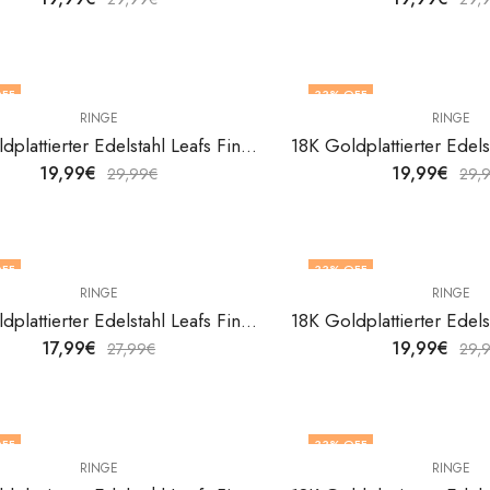
FF
33
% OFF
RINGE
RINGE
18K Goldplattierter Edelstahl Leafs Fingerring von V&F Jewelers
19,99
€
19,99
€
29,99
€
29,
FF
33
% OFF
RINGE
RINGE
F STOCK
18K Goldplattierter Edelstahl Leafs Fingerring von V&F Jewelers
17,99
€
19,99
€
27,99
€
29,
FF
33
% OFF
RINGE
RINGE