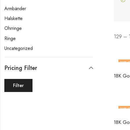
Armbänder
Halskette
Ohrringe
129 – 
Ringe
Uncategorized
33
% O
Pricing Filter
Filter
33
% O
OUT O