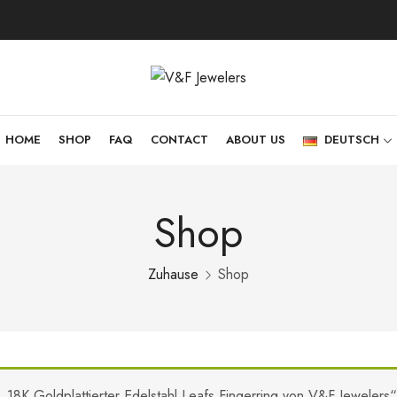
HOME
SHOP
FAQ
CONTACT
ABOUT US
DEUTSCH
Shop
Zuhause
Shop
„18K Goldplattierter Edelstahl Leafs Fingerring von V&F Jeweler