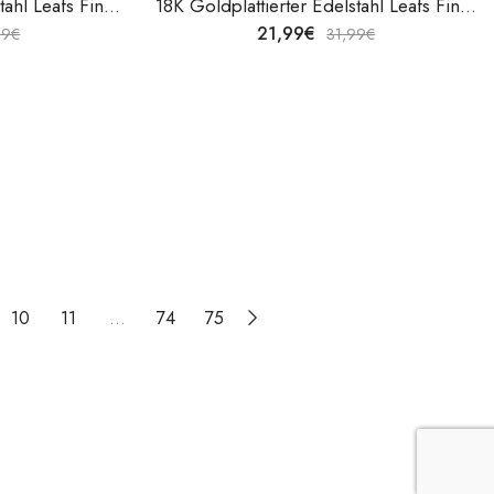
18K Goldplattierter Edelstahl Leafs Fingerring von V&F Jewelers
18K Goldplattierter Edelstahl Leafs Fingerring von V&F Jewelers
21,99
€
99
€
31,99
€
10
11
…
74
75