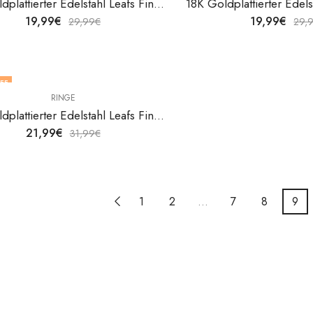
18K Goldplattierter Edelstahl Leafs Fingerring von V&F Jewelers
19,99
€
19,99
€
29,99
€
29,
FF
RINGE
18K Goldplattierter Edelstahl Leafs Fingerring von V&F Jewelers
21,99
€
31,99
€
1
2
…
7
8
9