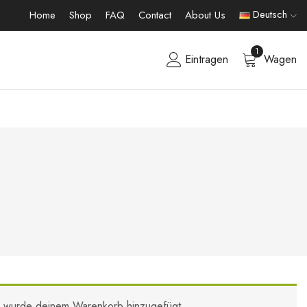
Deutsch
Home
Shop
FAQ
Contact
About Us
1
Eintragen
Wagen
s“ wurde deinem Warenkorb hinzugefügt.