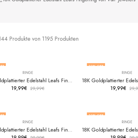
144 Produkte von 1195 Produkten
FF
33
% OFF
RINGE
RINGE
18K Goldplattierter Edelstahl Leafs Fingerring von V&F Jewelers
19,99
€
19,99
€
29,99
€
29,
FF
33
% OFF
RINGE
RINGE
F STOCK
18K Goldplattierter Edelstahl Leafs Fingerring von V&F Jewelers
19,99
€
19,99
€
29,99
€
29,