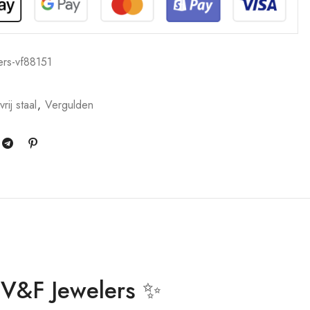
ers-vf88151
rij staal
,
Vergulden
 V&F Jewelers ✨