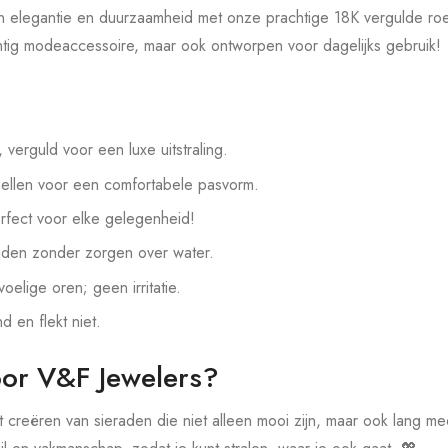
 elegantie en duurzaamheid met onze prachtige 18K vergulde roes
chtig modeaccessoire, maar ook ontworpen voor dagelijks gebruik!
, verguld voor een luxe uitstraling.
ellen voor een comfortabele pasvorm.
rfect voor elke gelegenheid!
aden zonder zorgen over water.
oelige oren; geen irritatie.
nd en flekt niet.
or V&F Jewelers?
t creëren van sieraden die niet alleen mooi zijn, maar ook lang m