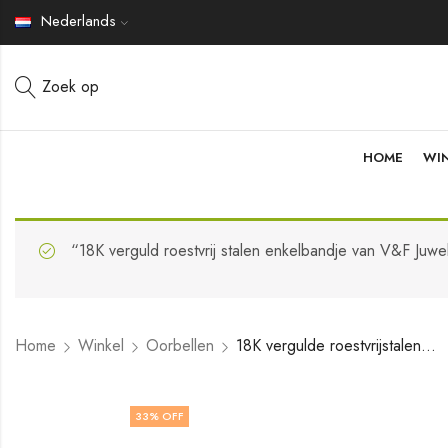
Nederlands
Zoek op
HOME
WI
“18K verguld roestvrij stalen enkelbandje van V&F Juwe
Home
Winkel
Oorbellen
18K vergulde roestvrijstalen oorbellen van V&F Jewelers
33
% OFF