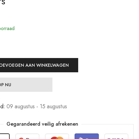
rs
19,99
19,99
€
€
Jewelers
Jewelers
29,99
29,99
€
€
orraad
OEVOEGEN AAN WINKELWAGEN
P NU
jd:
09 augustus - 15 augustus
Gegarandeerd veilig afrekenen