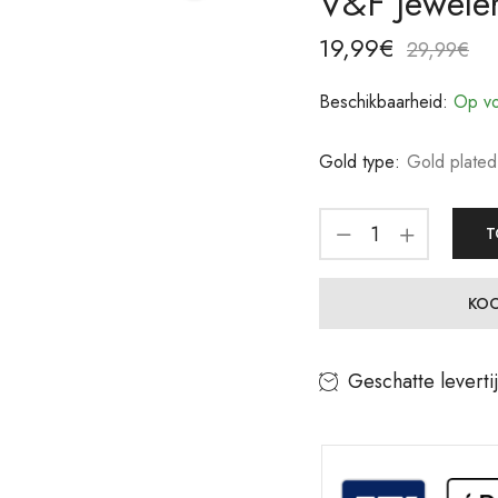
V&F Jewele
19,99
€
29,99
€
Beschikbaarheid:
Op vo
Gold type:
Gold plated
T
KOO
Geschatte leverti