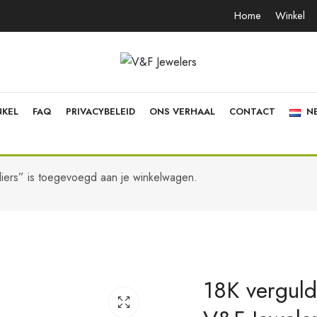
Home
Winkel
NKEL
FAQ
PRIVACYBELEID
ONS VERHAAL
CONTACT
N
liers” is toegevoegd aan je winkelwagen.
18K vergulde