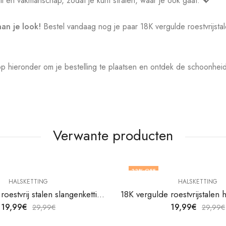
l en vakmanschap, zodat je kunt stralen, waar je ook gaat. 💖
an je look!
Bestel vandaag nog je paar 18K vergulde roestvrijsta
p hieronder om je bestelling te plaatsen en ontdek de schoonhe
Verwante producten
33
% OFF
HALSKETTING
HALSKETTING
18K vergulde roestvrij stalen slangenketting van V&F Juweliers
19,99
€
19,99
€
29,99
€
29,99
€