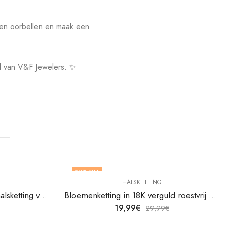
len oorbellen en maak een
id van V&F Jewelers. ✨
33
% OFF
HALSKETTING
18K vergulde roestvrijstalen halsketting van V&F Juweliers
Bloemenketting in 18K verguld roestvrij staal van V&F Juweliers
19,99
€
29,99
€