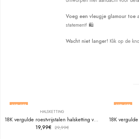
ontworpen met aandacht voor detai
Voeg een vleugje glamour toe a
statement! 🛍️
Wacht niet langer!
Klik op de kno
33
% OFF
33
% OFF
HALSKETTING
18K vergulde roestvrijstalen halsketting van V&F Juweliers
19,99
€
29,99
€