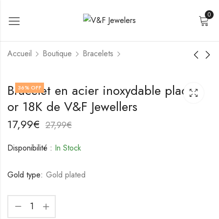
0
Accueil
Boutique
Bracelets
Bracelet en acier
Bracelet en acier
Bracelet en acier inoxydable plaqué
36
% OFF
inoxydable plaqué or
inoxydable de V&F
or 18K de V&F Jewellers
18K de V&F Jewellers
Jewellers
21,99
18,99
€
€
31,99
28,99
€
€
17,99
€
27,99
€
Disponibilité :
In Stock
Gold type:
Gold plated