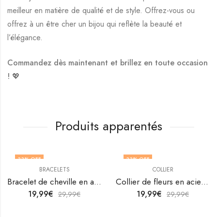
meilleur en matière de qualité et de style. Offrez-vous ou
offrez à un être cher un bijou qui reflète la beauté et
l’élégance.
Commandez dès maintenant et brillez en toute occasion
! 💖
Produits apparentés
33
% OFF
33
% OFF
BRACELETS
COLLIER
Bracelet de cheville en acier inoxydable plaqué or 18K de V&F Jewellers
Collier de fleurs en acier inoxydable plaqué or 18K par V&F Jewellers
19,99
€
19,99
€
29,99
€
29,99
€