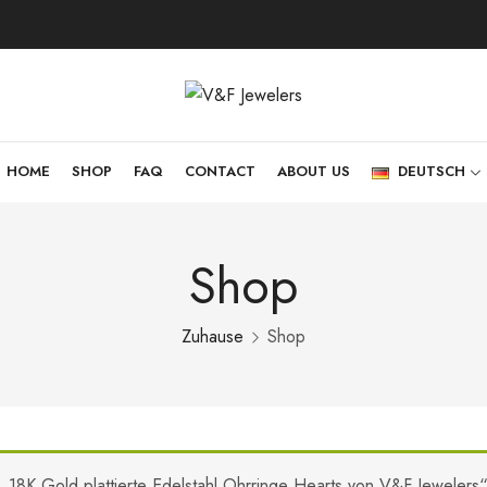
HOME
SHOP
FAQ
CONTACT
ABOUT US
DEUTSCH
Shop
Zuhause
Shop
„18K Gold plattierte Edelstahl Ohrringe Hearts von V&F Jeweler