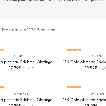
2 Produkte von 1195 Produkten
FF
33
% OFF
OHRRINGE
OHRRINGE
18K Gold plattierte Edelstahl Ohrringe Hearts von V&F Jewelers
17,99
€
19,99
€
27,99
€
29,
FF
30
% OFF
OHRRINGE
OHRRINGE
18K Gold plattierte Edelstahl Ohrringe Hearts von V&F Jewelers
17,99
€
22,99
€
27,99
€
32,