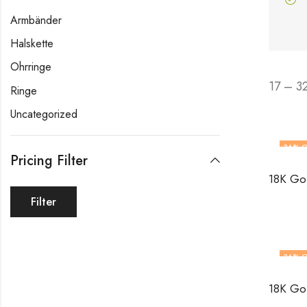
Armbänder
Halskette
Ohrringe
17 – 3
Ringe
Uncategorized
36
% O
Pricing Filter
Filter
36
% O