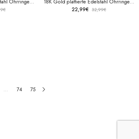
18K Gold plattierte Edelstahl Ohrringe Hearts von V&F Jewelers
18K Gold plattierte Edelstahl Ohrringe Hearts von V&F Jewelers
22,99
€
99
€
32,99
€
…
74
75