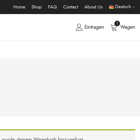
Deutsch
Home
Shop
FAQ
Contact
About Us
1
Eintragen
Wagen
s“ wurde deinem Warenkorb hinzugefügt.