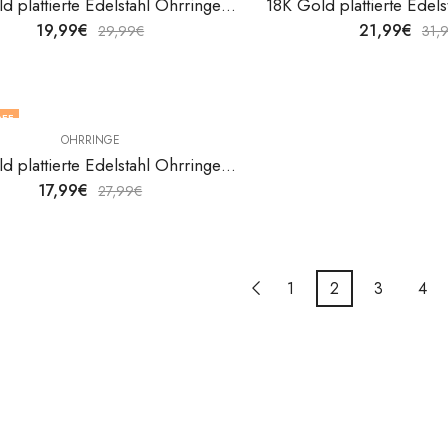
18K Gold plattierte Edelstahl Ohrringe Hearts von V&F Jewelers
19,99
€
21,99
€
29,99
€
31,
FF
OHRRINGE
18K Gold plattierte Edelstahl Ohrringe Hearts von V&F Jewelers
17,99
€
27,99
€
1
2
3
4