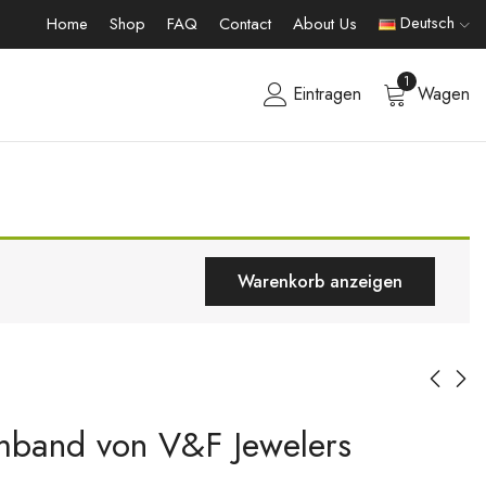
Deutsch
Home
Shop
FAQ
Contact
About Us
1
Eintragen
Wagen
Warenkorb anzeigen
rmband von V&F Jewelers
18K vergoldetes
18K vergoldetes
Edelstahlarmband
Edelstahlarmband
Hearts von V&F
von V&F