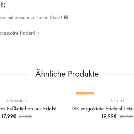
t:
on mit diesem zeitlosen Stück! 🛍️
ccessoire finden!
✨
Ähnliche Produkte
33
% OFF
ARMBÄNDER
HALSKETTE
18K vergoldetes Fußkettchen aus Edelstahl von V&F Jewelers
17,99
€
19,99
€
27,99
€
29,99
€