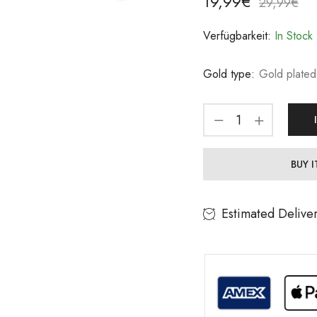
19,99
€
29,99
€
Verfügbarkeit:
In Stock
Gold type:
Gold plated
BUY 
Estimated Delive