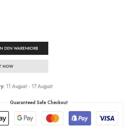
19,99
19,99
€
€
Jewelers
Jewelers
29,99
29,99
€
€
IN DEN WARENKORB
IT NOW
ry:
11 August - 17 August
Guaranteed Safe Checkout