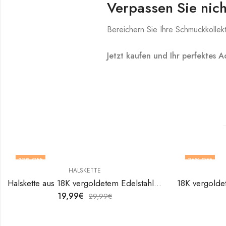
Verpassen Sie nich
Bereichern Sie Ihre Schmuckkollekti
Jetzt kaufen und Ihr perfektes A
33
% OFF
36
% OFF
HALSKETTE
Halskette aus 18K vergoldetem Edelstahl von V&F Jewelers
19,99
€
29,99
€