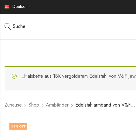
Deutsch
Suche
„Halskette aus 18K vergoldetem Edelstahl von V&F Je
Zuhause
Shop
Armbänder
Edelstahlarmband von V&F Jewelers
33
% OFF