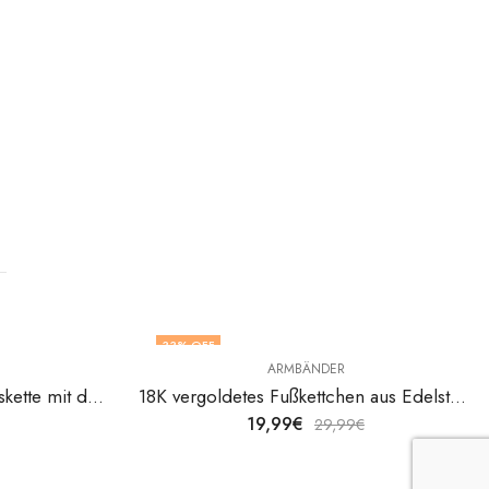
33
% OFF
ARMBÄNDER
18K vergoldete Edelstahl Halskette mit dem Bösen Auge von V&F Jewelers
18K vergoldetes Fußkettchen aus Edelstahl von V&F Jewelers
19,99
€
29,99
€