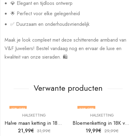
💎 Elegant en tijdloos ontwerp
🌟 Perfect voor elke gelegenheid
✅ Duurzaam en onderhoudsvriendelijk
Maak je look compleet met deze schitterende armband van
V&F Juweliers! Bestel vandaag nog en ervaar de luxe en
kwaliteit van onze sieraden. 🛍️
Verwante producten
31
% OFF
33
% OFF
HALSKETTING
HALSKETTING
Halve maan ketting in 18K verguld roestvrij staal van V&F Juweliers
Bloemenketting in 18K verguld roestvrij staal van V&F Juweliers
21,99
€
19,99
€
31,99
€
29,99
€