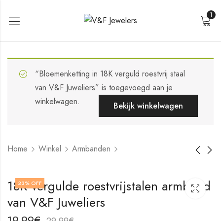
1
“Bloemenketting in 18K verguld roestvrij staal
van V&F Juweliers” is toegevoegd aan je
winkelwagen.
Bekijk winkelwagen
Home
Winkel
Armbanden
18K vergulde
18K vergulde
18K vergulde roestvrijstalen armband
33
% OFF
roestvrijstalen
roestvrijstalen
van V&F Juweliers
armband Leafs van
armband van V&F
19,99
21,99
€
€
V&F Juweliers
Juweliers
29,99
31,99
€
€
19,99
€
29,99
€