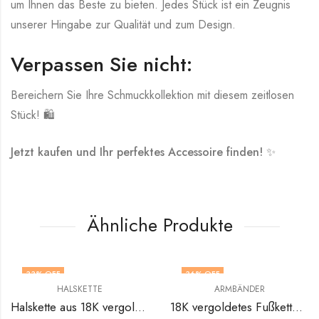
um Ihnen das Beste zu bieten. Jedes Stück ist ein Zeugnis
unserer Hingabe zur Qualität und zum Design.
Verpassen Sie nicht:
Bereichern Sie Ihre Schmuckkollektion mit diesem zeitlosen
Stück! 🛍️
Jetzt kaufen und Ihr perfektes Accessoire finden!
✨
Ähnliche Produkte
33
% OFF
36
% OFF
HALSKETTE
ARMBÄNDER
Halskette aus 18K vergoldetem Edelstahl von V&F Jewelers
18K vergoldetes Fußkettchen aus Edelstahl von V&F Jewelers