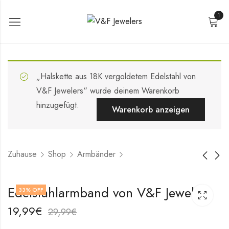
1
„Halskette aus 18K vergoldetem Edelstahl von
V&F Jewelers“ wurde deinem Warenkorb
hinzugefügt.
Warenkorb anzeigen
Zuhause
Shop
Armbänder
18K vergoldetes
18K vergoldetes
Edelstahlarmband von V&F Jewelers
33
% OFF
Edelstahlarmband
Edelstahlarmband
Hearts von V&F
von V&F
19,99
€
29,99
€
19,99
19,99
€
€
Jewelers
Jewelers
29,99
29,99
€
€