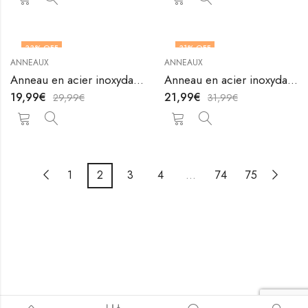
33
% OFF
31
% OFF
ANNEAUX
ANNEAUX
OUT OF STOCK
Anneau en acier inoxydable plaqué or 18K de V&F Jewelers
Anneau en acier inoxydable plaqué or 18K de V&F Jewelers
19,99
€
21,99
€
29,99
€
31,99
€
1
2
3
4
…
74
75