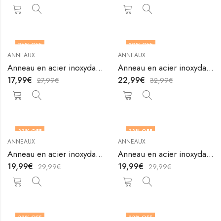
36
% OFF
30
% OFF
ANNEAUX
ANNEAUX
OUT OF STOCK
OUT OF STOCK
Anneau en acier inoxydable plaqué or 18K de V&F Jewelers
Anneau en acier inoxydable plaqué or 18K de V&F Jewelers
17,99
€
22,99
€
27,99
€
32,99
€
33
% OFF
33
% OFF
ANNEAUX
ANNEAUX
OUT OF STOCK
Anneau en acier inoxydable plaqué or 18K de V&F Jewelers
Anneau en acier inoxydable plaqué or 18K de V&F Jewelers
19,99
€
19,99
€
29,99
€
29,99
€
33
% OFF
33
% OFF