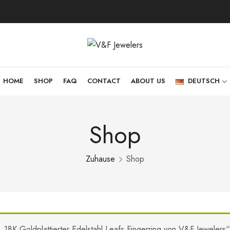
HOME
SHOP
FAQ
CONTACT
ABOUT US
DEUTSCH
Shop
Zuhause
Shop
„18K Goldplattierter Edelstahl Leafs Fingerring von V&F Jeweler