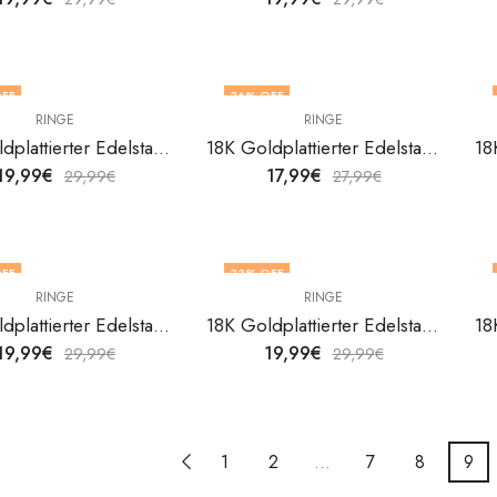
FF
36
% OFF
RINGE
RINGE
OUT OF STOCK
18K Goldplattierter Edelstahl Leafs Fingerring von V&F Jewelers
18K Goldplattierter Edelstahl Leafs Fingerring von V&F Jewelers
19,99
€
17,99
€
29,99
€
27,99
€
FF
33
% OFF
RINGE
RINGE
18K Goldplattierter Edelstahl Leafs Fingerring von V&F Jewelers
18K Goldplattierter Edelstahl Leafs Fingerring von V&F Jewelers
19,99
€
19,99
€
29,99
€
29,99
€
1
2
…
7
8
9