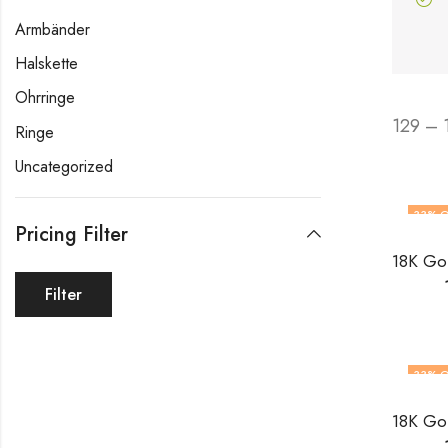
Armbänder
Halskette
Ohrringe
129 – 
Ringe
Uncategorized
33
% O
Pricing Filter
Filter
33
% O