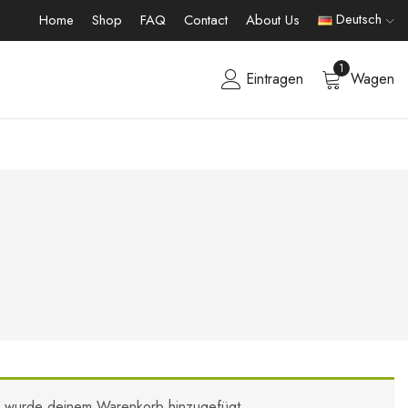
Deutsch
Home
Shop
FAQ
Contact
About Us
1
Eintragen
Wagen
s“ wurde deinem Warenkorb hinzugefügt.