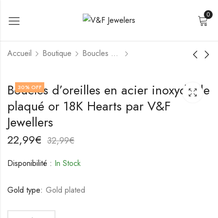
0
Accueil
Boutique
Boucles d'oreilles
Boucles d'oreilles en
Boucles d'oreilles en
Boucles d’oreilles en acier inoxydable
30
% OFF
acier inoxydable
acier inoxydable
plaqué or 18K Hearts par V&F
plaqué or 18K de
plaqué or 18K de
18,99
21,99
€
€
V&F Jewelers
V&F Jewelers
28,99
31,99
€
€
Jewellers
22,99
€
32,99
€
Disponibilité :
In Stock
Gold type:
Gold plated