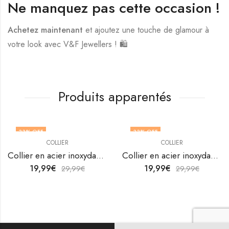
Ne manquez pas cette occasion !
Achetez maintenant
et ajoutez une touche de glamour à
votre look avec V&F Jewellers ! 🛍️
Produits apparentés
33
% OFF
33
% OFF
COLLIER
COLLIER
Collier en acier inoxydable plaqué or 18K de V&F Jewellers
Collier en acier inoxydable plaqué or 18K de V&F Jewellers
19,99
€
19,99
€
29,99
€
29,99
€